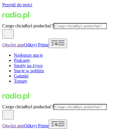
Przejdź do treści
Czego chciałbyś posłuchać?
Otwórz app
Odkryj Prime
Najlepsze stacje
Podcasty
Sporty na żywo
Stacje w pobliżu
Gatunki
Tematy
Czego chciałbyś posłuchać?
Otwórz app
Odkryj Prime