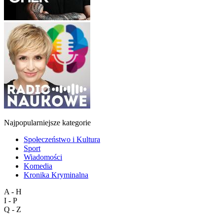
Najpopularniejsze kategorie
Społeczeństwo i Kultura
Sport
Wiadomości
Komedia
Kronika Kryminalna
A - H
I - P
Q - Z