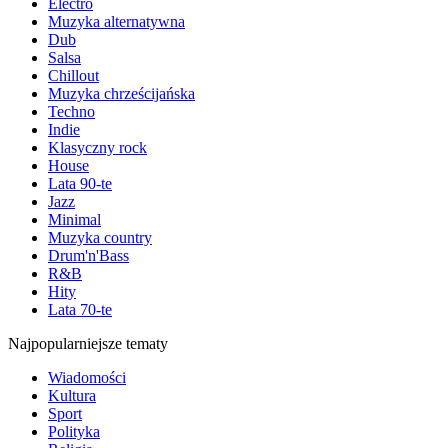
Electro
Muzyka alternatywna
Dub
Salsa
Chillout
Muzyka chrześcijańska
Techno
Indie
Klasyczny rock
House
Lata 90-te
Jazz
Minimal
Muzyka country
Drum'n'Bass
R&B
Hity
Lata 70-te
Najpopularniejsze tematy
Wiadomości
Kultura
Sport
Polityka