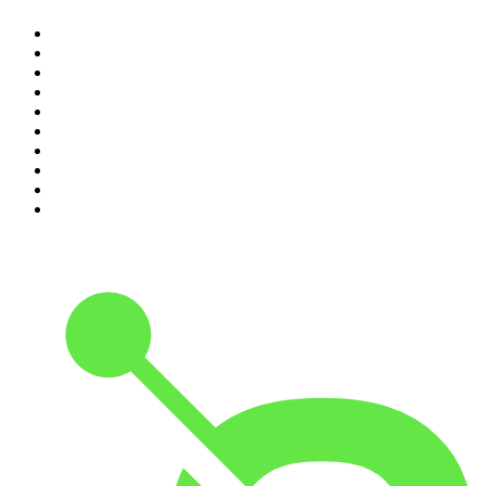
1
.
Raport o stanie świata Dariusza Rosiaka
2
.
Piąte: Nie zabijaj
3
.
Kryminatorium
4
.
Olga Herring True Crime
5
.
Futura Podcast
6
.
Przemek Górczyk Podcast
7
.
Podcast Wojenne Historie
8
.
Podcast Historyczny
9
.
Cyprian Majcher
10
.
Radio Naukowe