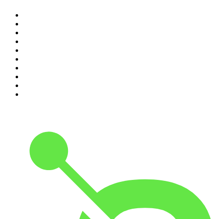
1
.
Piąte: Nie zabijaj
2
.
Kryminatorium
3
.
Raport o stanie świata Dariusza Rosiaka
4
.
Futura Podcast
5
.
Podcast Wojenne Historie
6
.
Przemek Górczyk Podcast
7
.
Olga Herring True Crime
8
.
OSW - Ośrodek Studiów Wschodnich
9
.
Radio Naukowe
10
.
Cyprian Majcher