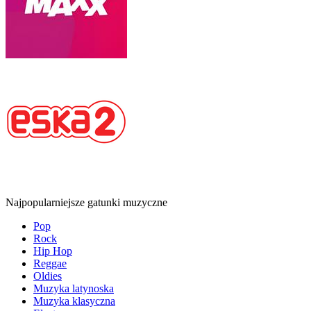
Najpopularniejsze gatunki muzyczne
Pop
Rock
Hip Hop
Reggae
Oldies
Muzyka latynoska
Muzyka klasyczna