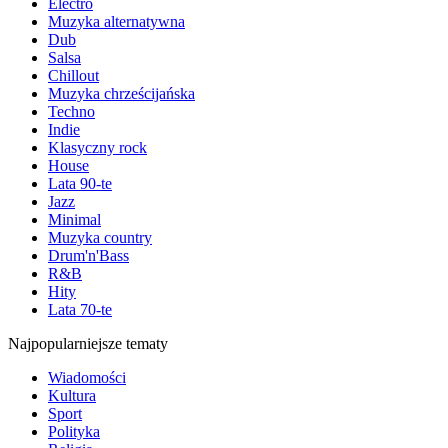
Electro
Muzyka alternatywna
Dub
Salsa
Chillout
Muzyka chrześcijańska
Techno
Indie
Klasyczny rock
House
Lata 90-te
Jazz
Minimal
Muzyka country
Drum'n'Bass
R&B
Hity
Lata 70-te
Najpopularniejsze tematy
Wiadomości
Kultura
Sport
Polityka