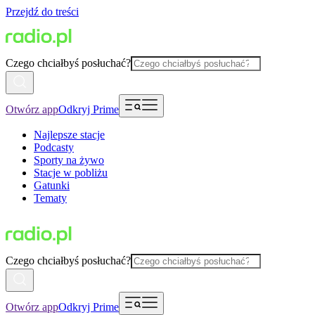
Przejdź do treści
Czego chciałbyś posłuchać?
Otwórz app
Odkryj Prime
Najlepsze stacje
Podcasty
Sporty na żywo
Stacje w pobliżu
Gatunki
Tematy
Czego chciałbyś posłuchać?
Otwórz app
Odkryj Prime