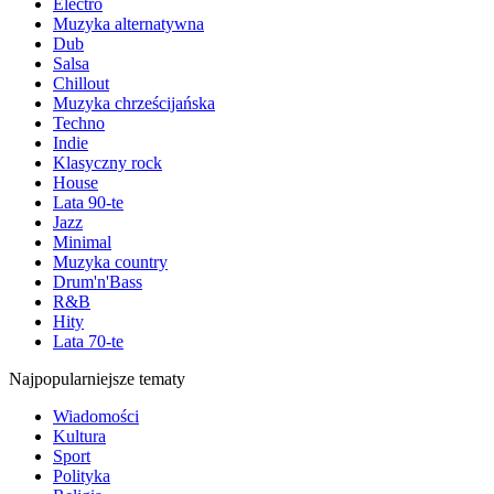
Electro
Muzyka alternatywna
Dub
Salsa
Chillout
Muzyka chrześcijańska
Techno
Indie
Klasyczny rock
House
Lata 90-te
Jazz
Minimal
Muzyka country
Drum'n'Bass
R&B
Hity
Lata 70-te
Najpopularniejsze tematy
Wiadomości
Kultura
Sport
Polityka