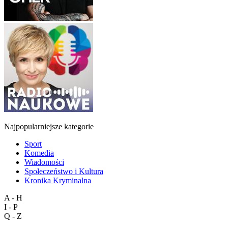
Najpopularniejsze kategorie
Sport
Komedia
Wiadomości
Społeczeństwo i Kultura
Kronika Kryminalna
A - H
I - P
Q - Z