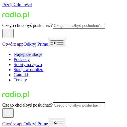
Przejdź do treści
Czego chciałbyś posłuchać?
Otwórz app
Odkryj Prime
Najlepsze stacje
Podcasty
Sporty na żywo
Stacje w pobliżu
Gatunki
Tematy
Czego chciałbyś posłuchać?
Otwórz app
Odkryj Prime