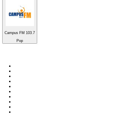
Campus FM 103.7
Pop
Top 100 na
radio.pl
1
.
RMF FM
2
.
CHILLOUT ANTENNE von ANTENNE BAYERN
3
.
VOX FM
4
.
Radio ZET
5
.
TOK FM
6
.
Trendy Radio
7
.
Radio FEST
8
.
Złote Przeboje
9
.
RMF MAXX
10
.
Eska
100 najlepszych podcastów w
Polsce