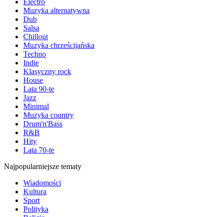
Electro
Muzyka alternatywna
Dub
Salsa
Chillout
Muzyka chrześcijańska
Techno
Indie
Klasyczny rock
House
Lata 90-te
Jazz
Minimal
Muzyka country
Drum'n'Bass
R&B
Hity
Lata 70-te
Najpopularniejsze tematy
Wiadomości
Kultura
Sport
Polityka