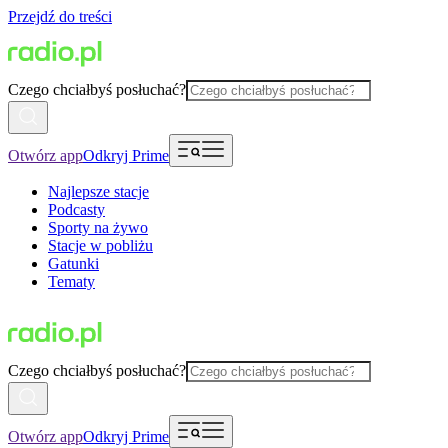
Przejdź do treści
Czego chciałbyś posłuchać?
Otwórz app
Odkryj Prime
Najlepsze stacje
Podcasty
Sporty na żywo
Stacje w pobliżu
Gatunki
Tematy
Czego chciałbyś posłuchać?
Otwórz app
Odkryj Prime