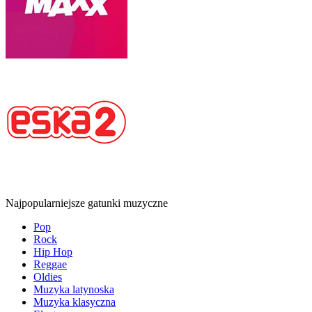
Najpopularniejsze gatunki muzyczne
Pop
Rock
Hip Hop
Reggae
Oldies
Muzyka latynoska
Muzyka klasyczna