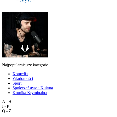
Najpopularniejsze kategorie
Komedia
Wiadomości
Sport
Społeczeństwo i Kultura
Kronika Kryminalna
A - H
I - P
Q - Z