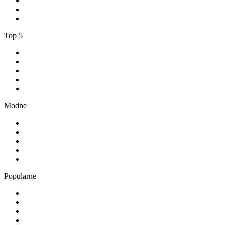
3
.
Weekend FM
4
.
100% Volksmusik - von SchlagerPlanet
5
.
1.FM - Adore Jazz
Top 5
1
.
RMF FM
2
.
VOX FM
3
.
Złote Przeboje
4
.
RMF MAXX
5
.
Radio FEST
Modne
1
.
TOK FM
2
.
181.fm - The Rock!
3
.
Radio 357
4
.
80er
5
.
Absolute Chillout
Popularne
1
.
1.FM - Amsterdam Trance
2
.
Radio Bercik - Silesia
3
.
Weekend FM
4
.
100% Volksmusik - von SchlagerPlanet