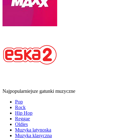
Najpopularniejsze gatunki muzyczne
Pop
Rock
Hip Hop
Reggae
Oldies
Muzyka latynoska
Muzyka klasyczna