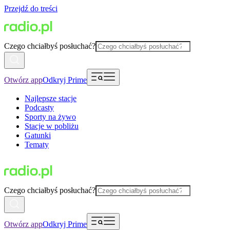
Przejdź do treści
Czego chciałbyś posłuchać?
Otwórz app
Odkryj Prime
Najlepsze stacje
Podcasty
Sporty na żywo
Stacje w pobliżu
Gatunki
Tematy
Czego chciałbyś posłuchać?
Otwórz app
Odkryj Prime