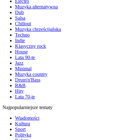
Electro
Muzyka alternatywna
Dub
Salsa
Chillout
Muzyka chrześcijańska
Techno
Indie
Klasyczny rock
House
Lata 90-te
Jazz
Minimal
Muzyka country
Drum'n'Bass
R&B
Hity
Lata 70-te
Najpopularniejsze tematy
Wiadomości
Kultura
Sport
Polityka