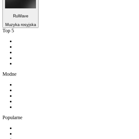
RuWave
Muzyka rosyjska
Top 5
1
.
RMF FM
2
.
VOX FM
3
.
Złote Przeboje
4
.
RMF MAXX
5
.
Radio FEST
Modne
1
.
TOK FM
2
.
181.fm - The Rock!
3
.
Radio 357
4
.
80er
5
.
Absolute Chillout
Popularne
1
.
1.FM - Amsterdam Trance
2
.
Radio Bercik - Silesia