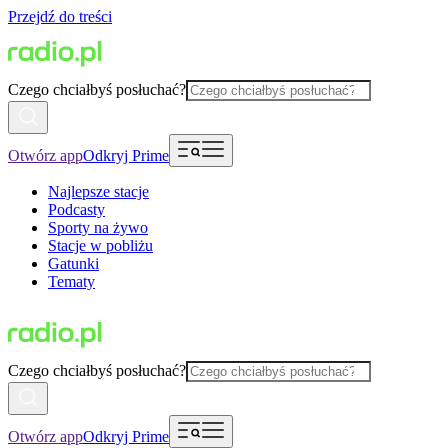
Przejdź do treści
Czego chciałbyś posłuchać?
Otwórz app
Odkryj Prime
Najlepsze stacje
Podcasty
Sporty na żywo
Stacje w pobliżu
Gatunki
Tematy
Czego chciałbyś posłuchać?
Otwórz app
Odkryj Prime