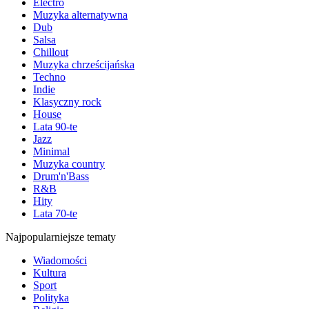
Electro
Muzyka alternatywna
Dub
Salsa
Chillout
Muzyka chrześcijańska
Techno
Indie
Klasyczny rock
House
Lata 90-te
Jazz
Minimal
Muzyka country
Drum'n'Bass
R&B
Hity
Lata 70-te
Najpopularniejsze tematy
Wiadomości
Kultura
Sport
Polityka