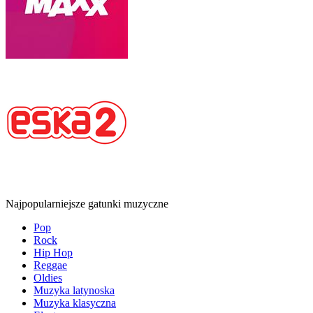
Najpopularniejsze gatunki muzyczne
Pop
Rock
Hip Hop
Reggae
Oldies
Muzyka latynoska
Muzyka klasyczna