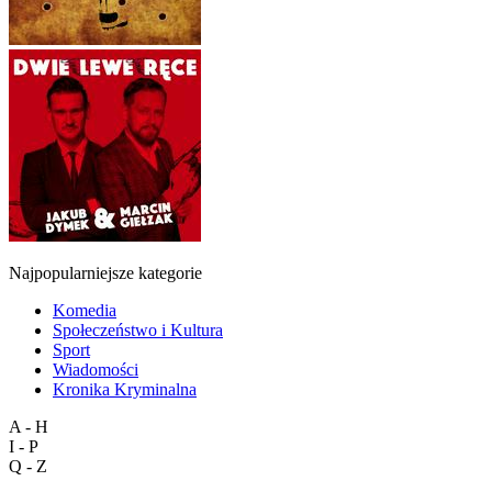
Najpopularniejsze kategorie
Komedia
Społeczeństwo i Kultura
Sport
Wiadomości
Kronika Kryminalna
A - H
I - P
Q - Z