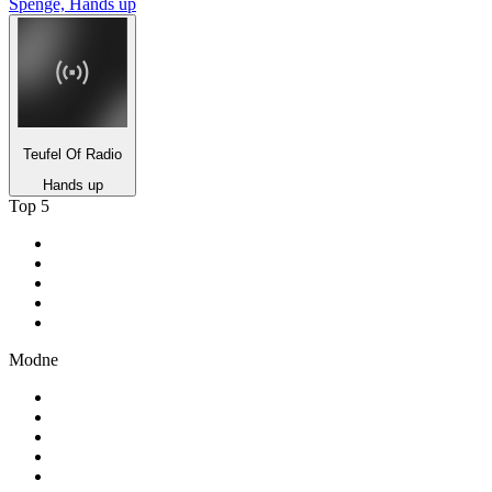
Spenge, Hands up
Teufel Of Radio
Hands up
Top 5
1
.
RMF FM
2
.
VOX FM
3
.
Złote Przeboje
4
.
RMF MAXX
5
.
Radio FEST
Modne
1
.
TOK FM
2
.
181.fm - The Rock!
3
.
Radio 357
4
.
80er
5
.
Absolute Chillout