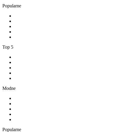
Popularne
1
.
1.FM - Amsterdam Trance
2
.
Radio Bercik - Silesia
3
.
Weekend FM
4
.
100% Volksmusik - von SchlagerPlanet
5
.
1.FM - Adore Jazz
Top 5
1
.
RMF FM
2
.
VOX FM
3
.
Złote Przeboje
4
.
RMF MAXX
5
.
Radio FEST
Modne
1
.
TOK FM
2
.
181.fm - The Rock!
3
.
Radio 357
4
.
80er
5
.
Absolute Chillout
Popularne