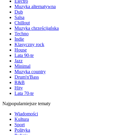
Electro
Muzyka alternatywna
Dub
Salsa
Chillout
Muzyka chrześcijańska
Techno
Indie
Klasyczny rock
House
Lata 90-te
Jazz
Minimal
Muzyka country
Drum'n'Bass
R&B
Hity
Lata 70-te
Najpopularniejsze tematy
Wiadomości
Kultura
Sport
Polityka