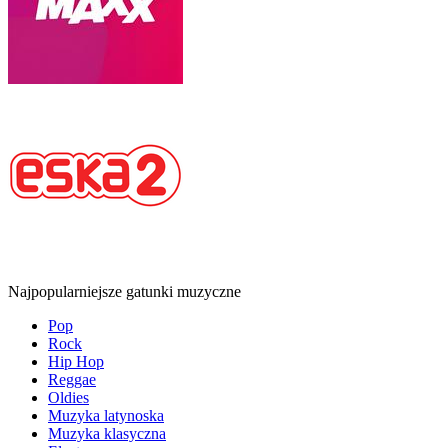
Najpopularniejsze gatunki muzyczne
Pop
Rock
Hip Hop
Reggae
Oldies
Muzyka latynoska
Muzyka klasyczna