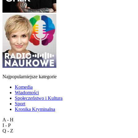
Najpopularniejsze kategorie
Komedia
Wiadomości
Społeczeństwo i Kultura
Sport
Kronika Kryminalna
A - H
I - P
Q - Z