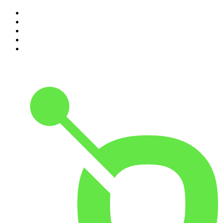
1
.
1.FM - Amsterdam Trance
2
.
Radio Bercik - Silesia
3
.
Weekend FM
4
.
100% Volksmusik - von SchlagerPlanet
5
.
1.FM - Adore Jazz