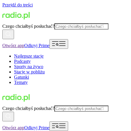
Przejdź do treści
Czego chciałbyś posłuchać?
Otwórz app
Odkryj Prime
Najlepsze stacje
Podcasty
Sporty na żywo
Stacje w pobliżu
Gatunki
Tematy
Czego chciałbyś posłuchać?
Otwórz app
Odkryj Prime