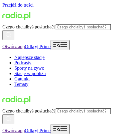
Przejdź do treści
Czego chciałbyś posłuchać?
Otwórz app
Odkryj Prime
Najlepsze stacje
Podcasty
Sporty na żywo
Stacje w pobliżu
Gatunki
Tematy
Czego chciałbyś posłuchać?
Otwórz app
Odkryj Prime