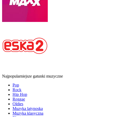
Najpopularniejsze gatunki muzyczne
Pop
Rock
Hip Hop
Reggae
Oldies
Muzyka latynoska
Muzyka klasyczna