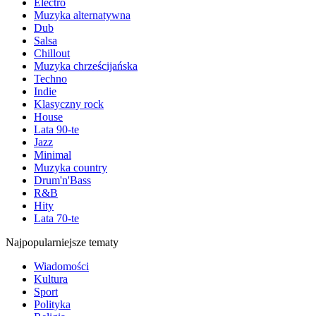
Electro
Muzyka alternatywna
Dub
Salsa
Chillout
Muzyka chrześcijańska
Techno
Indie
Klasyczny rock
House
Lata 90-te
Jazz
Minimal
Muzyka country
Drum'n'Bass
R&B
Hity
Lata 70-te
Najpopularniejsze tematy
Wiadomości
Kultura
Sport
Polityka