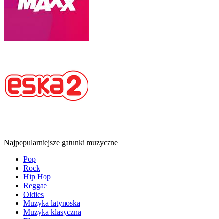
Najpopularniejsze gatunki muzyczne
Pop
Rock
Hip Hop
Reggae
Oldies
Muzyka latynoska
Muzyka klasyczna