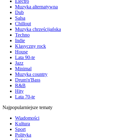
Electro
Muzyka alternatywna
Dub
Salsa
Chillout
Muzyka chrześcijańska
Techno
Indie
Klasyczny rock
House
Lata 90-te
Jazz
Minimal
Muzyka country
Drum'n'Bass
R&B
Hity
Lata 70-te
Najpopularniejsze tematy
Wiadomości
Kultura
Sport
Polityka