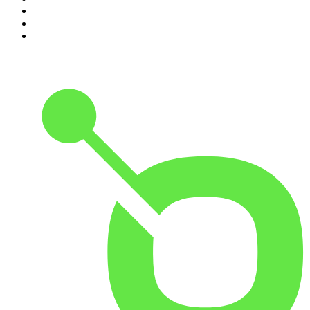
8
.
Radio Naukowe
9
.
OSW - Ośrodek Studiów Wschodnich
10
.
Przemek Górczyk Podcast