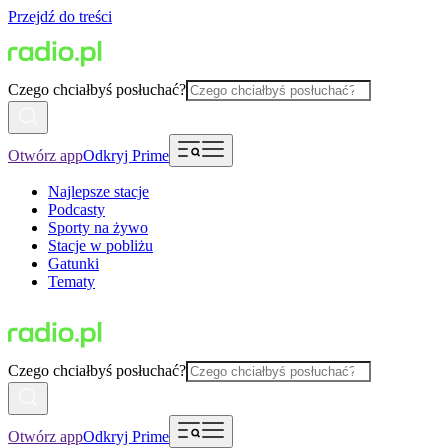
Przejdź do treści
Czego chciałbyś posłuchać?
Otwórz app
Odkryj Prime
Najlepsze stacje
Podcasty
Sporty na żywo
Stacje w pobliżu
Gatunki
Tematy
Czego chciałbyś posłuchać?
Otwórz app
Odkryj Prime