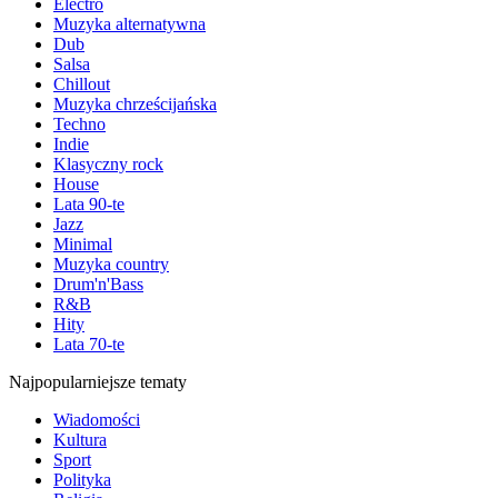
Electro
Muzyka alternatywna
Dub
Salsa
Chillout
Muzyka chrześcijańska
Techno
Indie
Klasyczny rock
House
Lata 90-te
Jazz
Minimal
Muzyka country
Drum'n'Bass
R&B
Hity
Lata 70-te
Najpopularniejsze tematy
Wiadomości
Kultura
Sport
Polityka