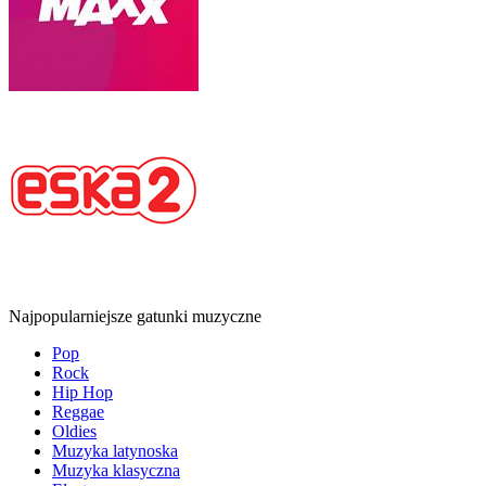
Najpopularniejsze gatunki muzyczne
Pop
Rock
Hip Hop
Reggae
Oldies
Muzyka latynoska
Muzyka klasyczna