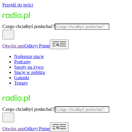
Przejdź do treści
Czego chciałbyś posłuchać?
Otwórz app
Odkryj Prime
Najlepsze stacje
Podcasty
Sporty na żywo
Stacje w pobliżu
Gatunki
Tematy
Czego chciałbyś posłuchać?
Otwórz app
Odkryj Prime