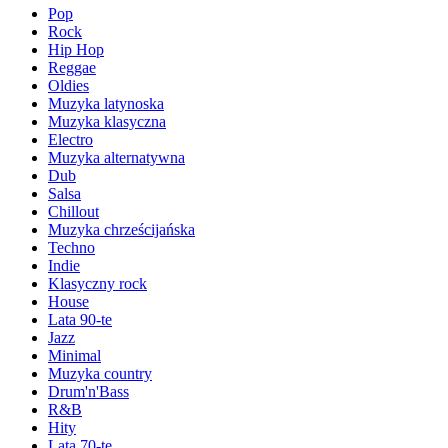
Pop
Rock
Hip Hop
Reggae
Oldies
Muzyka latynoska
Muzyka klasyczna
Electro
Muzyka alternatywna
Dub
Salsa
Chillout
Muzyka chrześcijańska
Techno
Indie
Klasyczny rock
House
Lata 90-te
Jazz
Minimal
Muzyka country
Drum'n'Bass
R&B
Hity
Lata 70-te