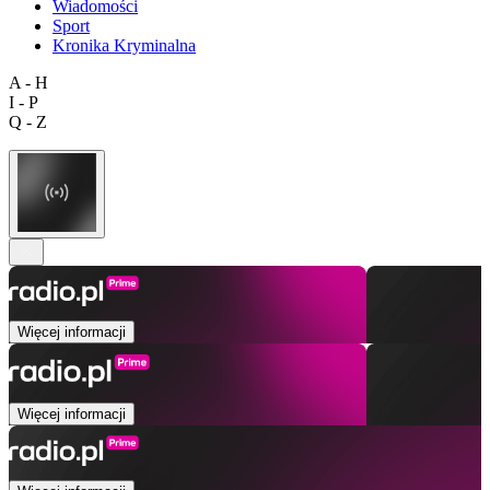
Wiadomości
Sport
Kronika Kryminalna
A - H
I - P
Q - Z
Więcej informacji
Więcej informacji