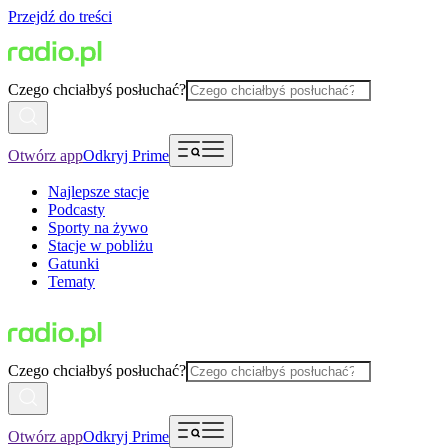
Przejdź do treści
Czego chciałbyś posłuchać?
Otwórz app
Odkryj Prime
Najlepsze stacje
Podcasty
Sporty na żywo
Stacje w pobliżu
Gatunki
Tematy
Czego chciałbyś posłuchać?
Otwórz app
Odkryj Prime