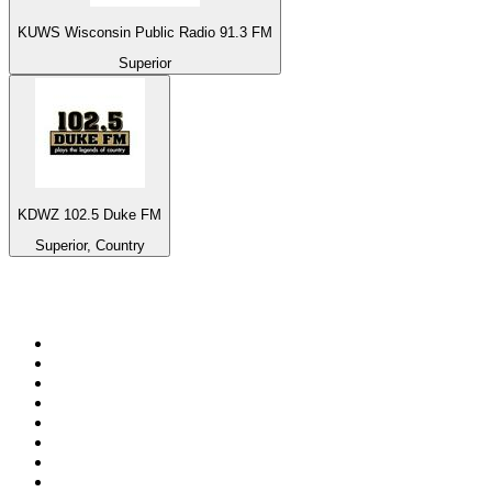
KUWS Wisconsin Public Radio 91.3 FM
Superior
KDWZ 102.5 Duke FM
Superior, Country
Top 100 na
radio.pl
1
.
RMF FM
2
.
CHILLOUT ANTENNE von ANTENNE BAYERN
3
.
VOX FM
4
.
Radio ZET
5
.
TOK FM
6
.
Radio FEST
7
.
Złote Przeboje
8
.
Trendy Radio