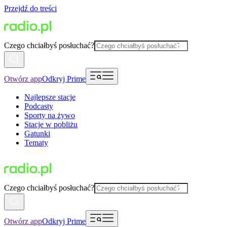
Przejdź do treści
Czego chciałbyś posłuchać?
Otwórz app
Odkryj Prime
Najlepsze stacje
Podcasty
Sporty na żywo
Stacje w pobliżu
Gatunki
Tematy
Czego chciałbyś posłuchać?
Otwórz app
Odkryj Prime