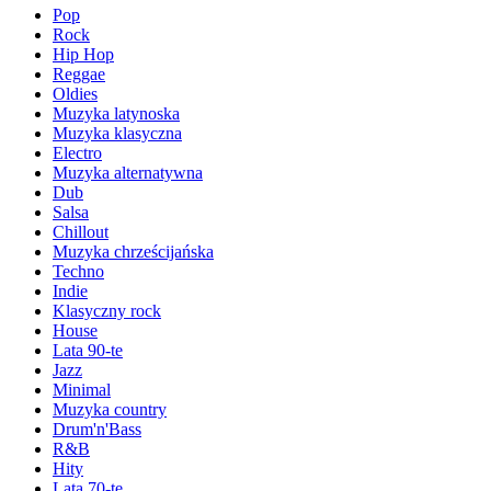
Pop
Rock
Hip Hop
Reggae
Oldies
Muzyka latynoska
Muzyka klasyczna
Electro
Muzyka alternatywna
Dub
Salsa
Chillout
Muzyka chrześcijańska
Techno
Indie
Klasyczny rock
House
Lata 90-te
Jazz
Minimal
Muzyka country
Drum'n'Bass
R&B
Hity
Lata 70-te