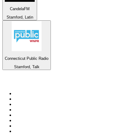
CandelaFM
Stamford, Latin
Connecticut Public Radio
Stamford, Talk
Top 100 na
radio.pl
1
.
RMF FM
2
.
CHILLOUT ANTENNE von ANTENNE BAYERN
3
.
VOX FM
4
.
Radio ZET
5
.
TOK FM
6
.
Radio FEST
7
.
Złote Przeboje
8
.
Trendy Radio