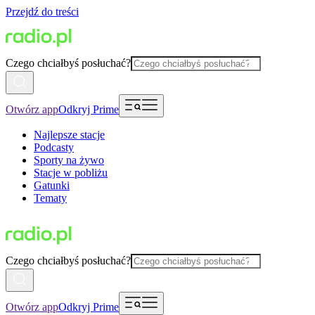
Przejdź do treści
Czego chciałbyś posłuchać?
Otwórz app
Odkryj Prime
Najlepsze stacje
Podcasty
Sporty na żywo
Stacje w pobliżu
Gatunki
Tematy
Czego chciałbyś posłuchać?
Otwórz app
Odkryj Prime