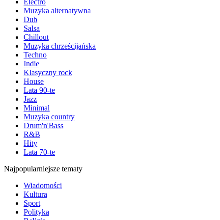
Electro
Muzyka alternatywna
Dub
Salsa
Chillout
Muzyka chrześcijańska
Techno
Indie
Klasyczny rock
House
Lata 90-te
Jazz
Minimal
Muzyka country
Drum'n'Bass
R&B
Hity
Lata 70-te
Najpopularniejsze tematy
Wiadomości
Kultura
Sport
Polityka