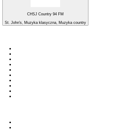
CHSJ Country 94 FM
St. John's, Muzyka klasyczna, Muzyka country
Top 100 na
radio.pl
1
.
RMF FM
2
.
CHILLOUT ANTENNE von ANTENNE BAYERN
3
.
VOX FM
4
.
Trendy Radio
5
.
Radio ZET
6
.
TOK FM
7
.
Radio FEST
8
.
Złote Przeboje
9
.
RMF MAXX
10
.
Eska
100 najlepszych podcastów w
Polsce
1
.
Piąte: Nie zabijaj
2
.
Kryminatorium