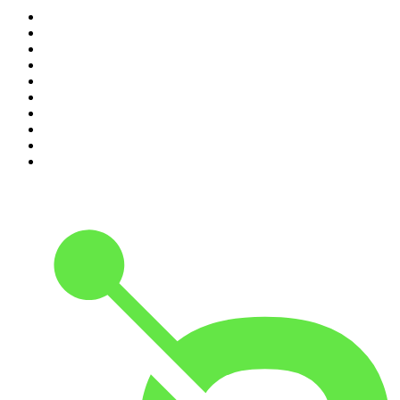
1
.
Piąte: Nie zabijaj
2
.
Kryminatorium
3
.
Raport o stanie świata Dariusza Rosiaka
4
.
Futura Podcast
5
.
Podcast Wojenne Historie
6
.
Przemek Górczyk Podcast
7
.
Olga Herring True Crime
8
.
OSW - Ośrodek Studiów Wschodnich
9
.
Radio Naukowe
10
.
Cyprian Majcher