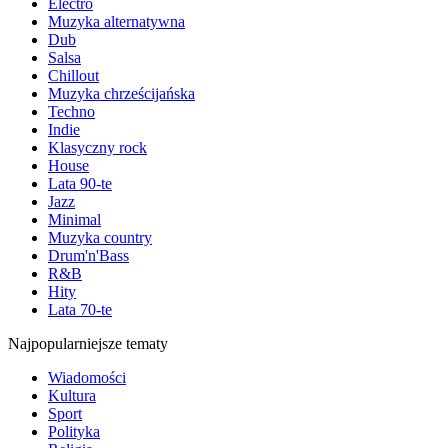
Electro
Muzyka alternatywna
Dub
Salsa
Chillout
Muzyka chrześcijańska
Techno
Indie
Klasyczny rock
House
Lata 90-te
Jazz
Minimal
Muzyka country
Drum'n'Bass
R&B
Hity
Lata 70-te
Najpopularniejsze tematy
Wiadomości
Kultura
Sport
Polityka