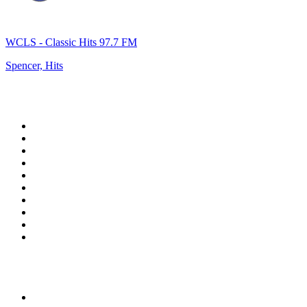
WCLS - Classic Hits 97.7 FM
Spencer, Hits
Top 100 na
radio.pl
1
.
RMF FM
2
.
VOX FM
3
.
Trendy Radio
4
.
CHILLOUT ANTENNE von ANTENNE BAYERN
5
.
Radio ZET
6
.
TOK FM
7
.
Radio FEST
8
.
Złote Przeboje
9
.
RMF MAXX
10
.
Eska
100 najlepszych podcastów w
Polsce
1
.
Piąte: Nie zabijaj