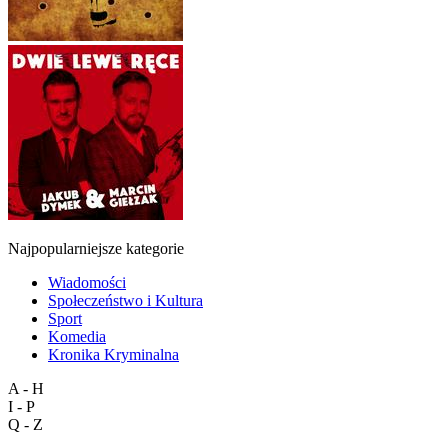
Najpopularniejsze kategorie
Wiadomości
Społeczeństwo i Kultura
Sport
Komedia
Kronika Kryminalna
A - H
I - P
Q - Z