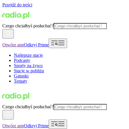
Przejdź do treści
Czego chciałbyś posłuchać?
Otwórz app
Odkryj Prime
Najlepsze stacje
Podcasty
Sporty na żywo
Stacje w pobliżu
Gatunki
Tematy
Czego chciałbyś posłuchać?
Otwórz app
Odkryj Prime