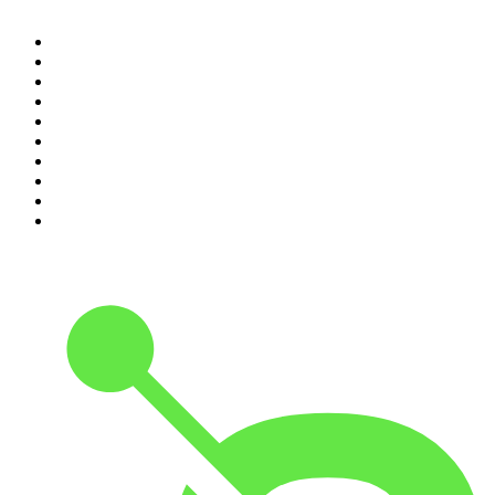
1
.
Piąte: Nie zabijaj
2
.
Kryminatorium
3
.
Raport o stanie świata Dariusza Rosiaka
4
.
Futura Podcast
5
.
Cyprian Majcher
6
.
Olga Herring True Crime
7
.
Radio Naukowe
8
.
Przemek Górczyk Podcast
9
.
Podcast Wojenne Historie
10
.
Dwie lewe ręce