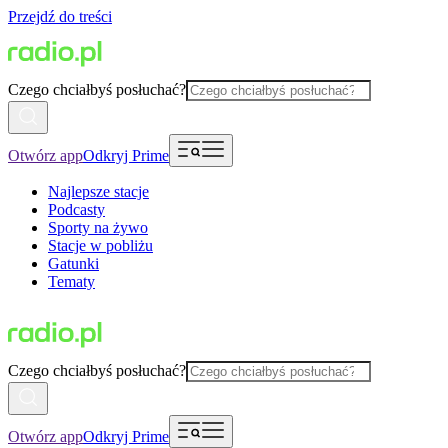
Przejdź do treści
Czego chciałbyś posłuchać?
Otwórz app
Odkryj Prime
Najlepsze stacje
Podcasty
Sporty na żywo
Stacje w pobliżu
Gatunki
Tematy
Czego chciałbyś posłuchać?
Otwórz app
Odkryj Prime