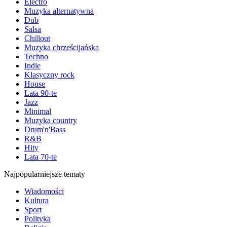
Electro
Muzyka alternatywna
Dub
Salsa
Chillout
Muzyka chrześcijańska
Techno
Indie
Klasyczny rock
House
Lata 90-te
Jazz
Minimal
Muzyka country
Drum'n'Bass
R&B
Hity
Lata 70-te
Najpopularniejsze tematy
Wiadomości
Kultura
Sport
Polityka