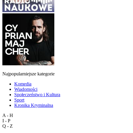
Najpopularniejsze kategorie
Komedia
Wiadomości
Społeczeństwo i Kultura
Sport
Kronika Kryminalna
A - H
I - P
Q - Z