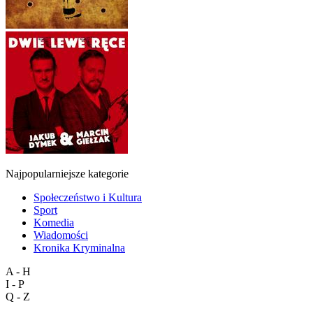
Najpopularniejsze kategorie
Społeczeństwo i Kultura
Sport
Komedia
Wiadomości
Kronika Kryminalna
A - H
I - P
Q - Z