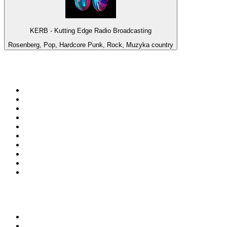
KERB - Kutting Edge Radio Broadcasting
Rosenberg, Pop, Hardcore Punk, Rock, Muzyka country
Top 100 na
radio.pl
1
.
RMF FM
2
.
VOX FM
3
.
CHILLOUT ANTENNE von ANTENNE BAYERN
4
.
Trendy Radio
5
.
Radio ZET
6
.
TOK FM
7
.
Radio FEST
8
.
Złote Przeboje
9
.
RMF MAXX
10
.
Eska
100 najlepszych podcastów w
Polsce
1
.
Piąte: Nie zabijaj
2
.
Kryminatorium