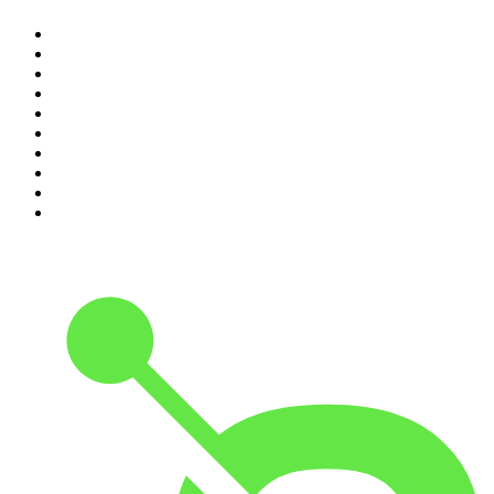
1
.
Piąte: Nie zabijaj
2
.
Kryminatorium
3
.
Raport o stanie świata Dariusza Rosiaka
4
.
Futura Podcast
5
.
Cyprian Majcher
6
.
Olga Herring True Crime
7
.
Radio Naukowe
8
.
Przemek Górczyk Podcast
9
.
Podcast Wojenne Historie
10
.
Dwie lewe ręce