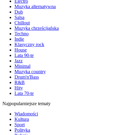
Electro
Muzyka alternatywna
Dub
Salsa
Chillout
Muzyka chrześcijańska
Techno
Indie
Klasyczny rock
House
Lata 90-te
Jazz
Minimal
Muzyka country
Drum'n'Bass
R&B
Hity
Lata 70-te
Najpopularniejsze tematy
Wiadomości
Kultura
Sport
Polityka