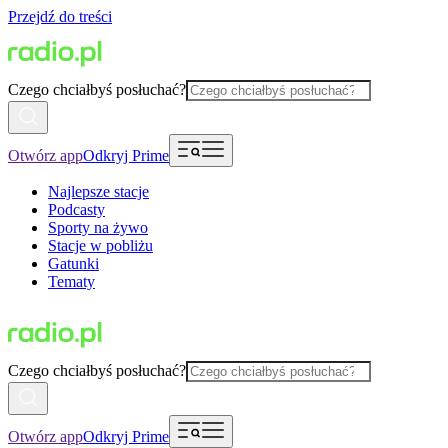
Przejdź do treści
Czego chciałbyś posłuchać?
Otwórz app
Odkryj Prime
Najlepsze stacje
Podcasty
Sporty na żywo
Stacje w pobliżu
Gatunki
Tematy
Czego chciałbyś posłuchać?
Otwórz app
Odkryj Prime