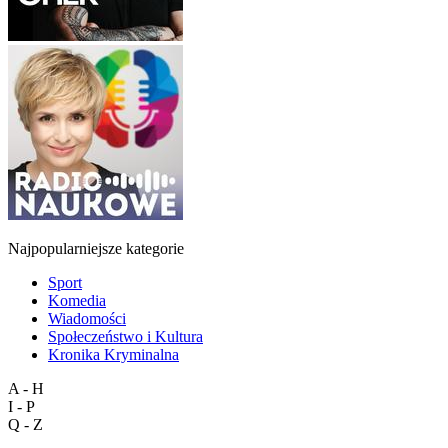
Najpopularniejsze kategorie
Sport
Komedia
Wiadomości
Społeczeństwo i Kultura
Kronika Kryminalna
A - H
I - P
Q - Z