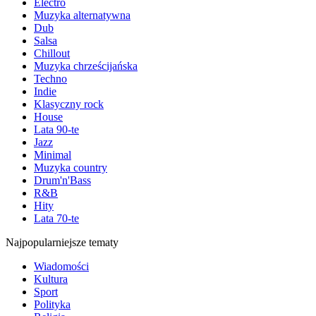
Electro
Muzyka alternatywna
Dub
Salsa
Chillout
Muzyka chrześcijańska
Techno
Indie
Klasyczny rock
House
Lata 90-te
Jazz
Minimal
Muzyka country
Drum'n'Bass
R&B
Hity
Lata 70-te
Najpopularniejsze tematy
Wiadomości
Kultura
Sport
Polityka