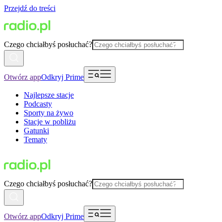
Przejdź do treści
Czego chciałbyś posłuchać?
Otwórz app
Odkryj Prime
Najlepsze stacje
Podcasty
Sporty na żywo
Stacje w pobliżu
Gatunki
Tematy
Czego chciałbyś posłuchać?
Otwórz app
Odkryj Prime