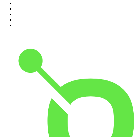
6
.
Przemek Górczyk Podcast
7
.
Podcast Wojenne Historie
8
.
Podcast Historyczny
9
.
Cyprian Majcher
10
.
Radio Naukowe