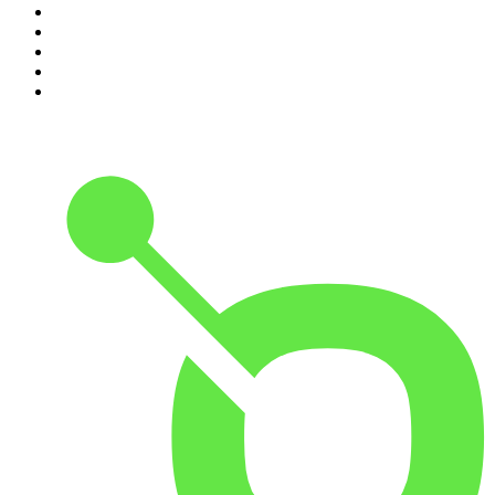
6
.
Przemek Górczyk Podcast
7
.
Olga Herring True Crime
8
.
OSW - Ośrodek Studiów Wschodnich
9
.
Radio Naukowe
10
.
Cyprian Majcher