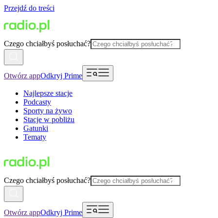
Przejdź do treści
Czego chciałbyś posłuchać?
Otwórz app
Odkryj Prime
Najlepsze stacje
Podcasty
Sporty na żywo
Stacje w pobliżu
Gatunki
Tematy
Czego chciałbyś posłuchać?
Otwórz app
Odkryj Prime