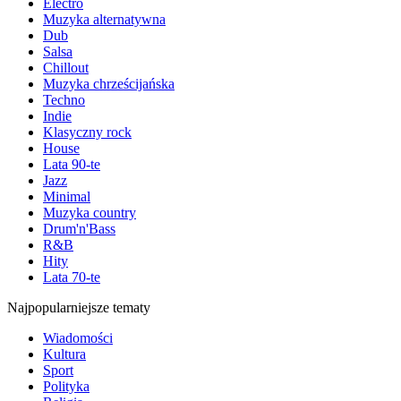
Electro
Muzyka alternatywna
Dub
Salsa
Chillout
Muzyka chrześcijańska
Techno
Indie
Klasyczny rock
House
Lata 90-te
Jazz
Minimal
Muzyka country
Drum'n'Bass
R&B
Hity
Lata 70-te
Najpopularniejsze tematy
Wiadomości
Kultura
Sport
Polityka