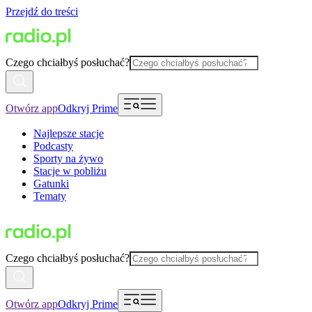
Przejdź do treści
Czego chciałbyś posłuchać?
Otwórz app
Odkryj Prime
Najlepsze stacje
Podcasty
Sporty na żywo
Stacje w pobliżu
Gatunki
Tematy
Czego chciałbyś posłuchać?
Otwórz app
Odkryj Prime