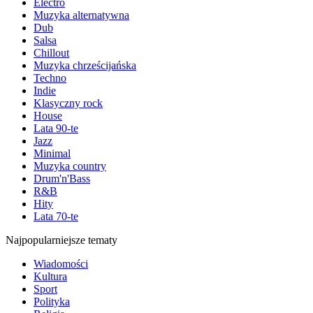
Electro
Muzyka alternatywna
Dub
Salsa
Chillout
Muzyka chrześcijańska
Techno
Indie
Klasyczny rock
House
Lata 90-te
Jazz
Minimal
Muzyka country
Drum'n'Bass
R&B
Hity
Lata 70-te
Najpopularniejsze tematy
Wiadomości
Kultura
Sport
Polityka