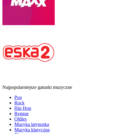
Najpopularniejsze gatunki muzyczne
Pop
Rock
Hip Hop
Reggae
Oldies
Muzyka latynoska
Muzyka klasyczna