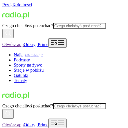
Przejdź do treści
Czego chciałbyś posłuchać?
Otwórz app
Odkryj Prime
Najlepsze stacje
Podcasty
Sporty na żywo
Stacje w pobliżu
Gatunki
Tematy
Czego chciałbyś posłuchać?
Otwórz app
Odkryj Prime