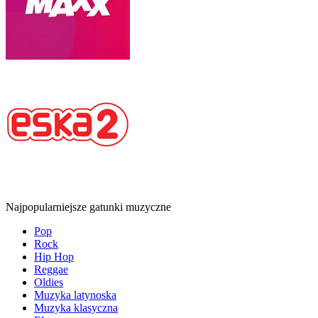
Najpopularniejsze gatunki muzyczne
Pop
Rock
Hip Hop
Reggae
Oldies
Muzyka latynoska
Muzyka klasyczna