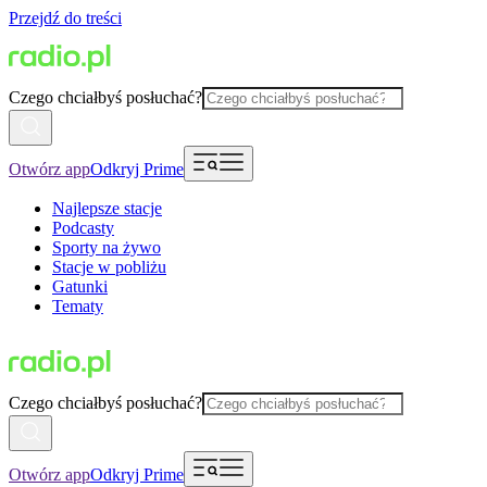
Przejdź do treści
Czego chciałbyś posłuchać?
Otwórz app
Odkryj Prime
Najlepsze stacje
Podcasty
Sporty na żywo
Stacje w pobliżu
Gatunki
Tematy
Czego chciałbyś posłuchać?
Otwórz app
Odkryj Prime