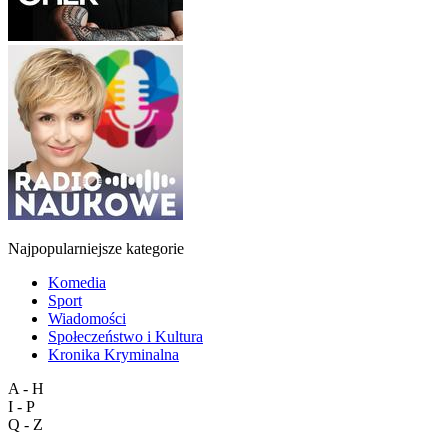
Najpopularniejsze kategorie
Komedia
Sport
Wiadomości
Społeczeństwo i Kultura
Kronika Kryminalna
A - H
I - P
Q - Z