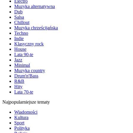
Electro
Muzyka alternatywna
Dub
Salsa
Chillout
Muzyka chrześcijańska
Techno
Indie
Klasyczny rock
House
Lata 90-te
Jazz
Minimal
Muzyka country
Drum'n'Bass
R&B
Hity
Lata 70-te
Najpopularniejsze tematy
Wiadomości
Kultura
Sport
Polityka