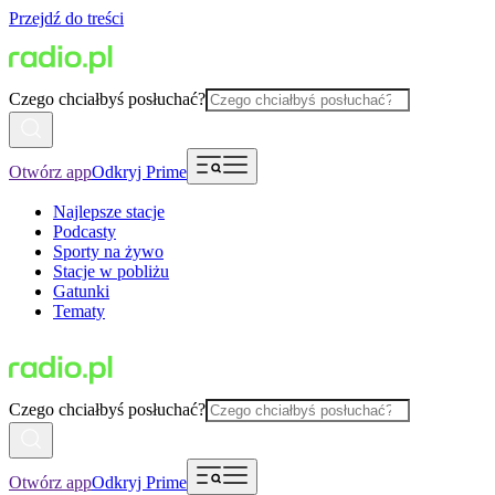
Przejdź do treści
Czego chciałbyś posłuchać?
Otwórz app
Odkryj Prime
Najlepsze stacje
Podcasty
Sporty na żywo
Stacje w pobliżu
Gatunki
Tematy
Czego chciałbyś posłuchać?
Otwórz app
Odkryj Prime