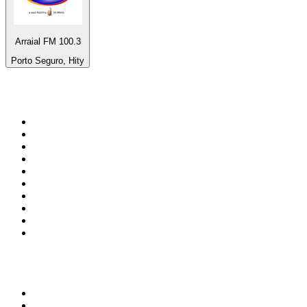
Arraial FM 100.3
Porto Seguro, Hity
Top 100 na
radio.pl
1
.
RMF FM
2
.
CHILLOUT ANTENNE von ANTENNE BAYERN
3
.
VOX FM
4
.
Radio ZET
5
.
TOK FM
6
.
Trendy Radio
7
.
Radio FEST
8
.
Złote Przeboje
9
.
RMF MAXX
10
.
Eska
100 najlepszych podcastów w
Polsce
1
.
Raport o stanie świata Dariusza Rosiaka
2
.
Piąte: Nie zabijaj