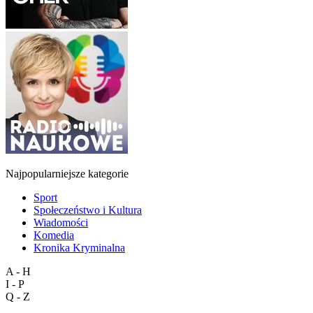
Najpopularniejsze kategorie
Sport
Społeczeństwo i Kultura
Wiadomości
Komedia
Kronika Kryminalna
A - H
I - P
Q - Z