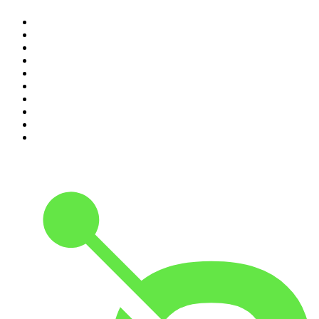
1
.
Raport o stanie świata Dariusza Rosiaka
2
.
Piąte: Nie zabijaj
3
.
Kryminatorium
4
.
Olga Herring True Crime
5
.
Futura Podcast
6
.
Przemek Górczyk Podcast
7
.
Podcast Wojenne Historie
8
.
Podcast Historyczny
9
.
Cyprian Majcher
10
.
Radio Naukowe