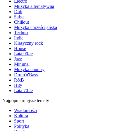
Electro
Muzyka alternatywna
Dub
Salsa
Chillout
Muzyka chrześcijańska
Techno
Indie
Klasyczny rock
House
Lata 90-te
Jazz
Minimal
Muzyka country
Drum'n'Bass
R&B
Hity
Lata 70-te
Najpopularniejsze tematy
Wiadomości
Kultura
Sport
Polityka