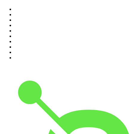
1
.
Piąte: Nie zabijaj
2
.
Kryminatorium
3
.
Raport o stanie świata Dariusza Rosiaka
4
.
Futura Podcast
5
.
Podcast Wojenne Historie
6
.
Przemek Górczyk Podcast
7
.
Olga Herring True Crime
8
.
OSW - Ośrodek Studiów Wschodnich
9
.
Radio Naukowe
10
.
Cyprian Majcher