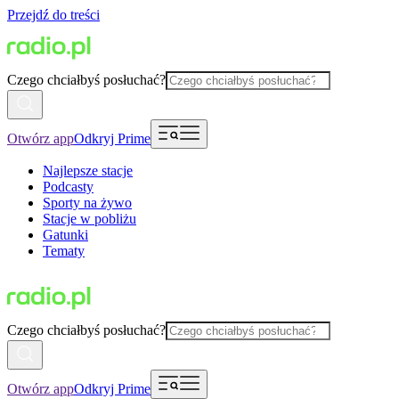
Przejdź do treści
Czego chciałbyś posłuchać?
Otwórz app
Odkryj Prime
Najlepsze stacje
Podcasty
Sporty na żywo
Stacje w pobliżu
Gatunki
Tematy
Czego chciałbyś posłuchać?
Otwórz app
Odkryj Prime