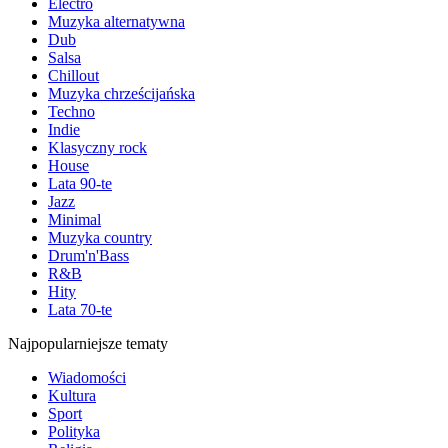
Electro
Muzyka alternatywna
Dub
Salsa
Chillout
Muzyka chrześcijańska
Techno
Indie
Klasyczny rock
House
Lata 90-te
Jazz
Minimal
Muzyka country
Drum'n'Bass
R&B
Hity
Lata 70-te
Najpopularniejsze tematy
Wiadomości
Kultura
Sport
Polityka