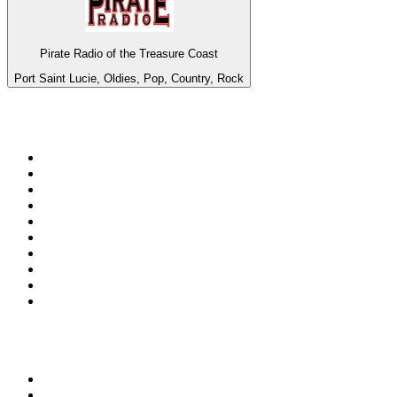
Pirate Radio of the Treasure Coast
Port Saint Lucie, Oldies, Pop, Country, Rock
Top 100 na
radio.pl
1
.
RMF FM
2
.
CHILLOUT ANTENNE von ANTENNE BAYERN
3
.
VOX FM
4
.
Trendy Radio
5
.
Radio ZET
6
.
TOK FM
7
.
Radio FEST
8
.
Złote Przeboje
9
.
RMF MAXX
10
.
Eska
100 najlepszych podcastów w
Polsce
1
.
Piąte: Nie zabijaj
2
.
Kryminatorium