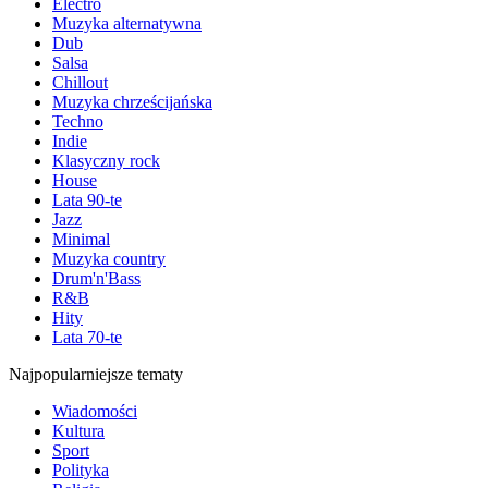
Electro
Muzyka alternatywna
Dub
Salsa
Chillout
Muzyka chrześcijańska
Techno
Indie
Klasyczny rock
House
Lata 90-te
Jazz
Minimal
Muzyka country
Drum'n'Bass
R&B
Hity
Lata 70-te
Najpopularniejsze tematy
Wiadomości
Kultura
Sport
Polityka