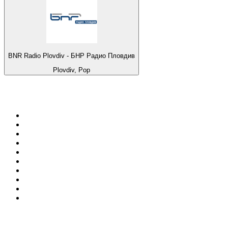
BNR Radio Plovdiv - БНР Радио Пловдив
Plovdiv, Pop
Top 100 na
radio.pl
1
.
RMF FM
2
.
VOX FM
3
.
Trendy Radio
4
.
CHILLOUT ANTENNE von ANTENNE BAYERN
5
.
Radio ZET
6
.
TOK FM
7
.
Radio FEST
8
.
Złote Przeboje
9
.
RMF MAXX
10
.
Eska
100 najlepszych podcastów w
Polsce