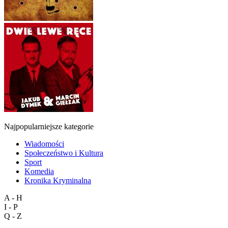
Najpopularniejsze kategorie
Wiadomości
Społeczeństwo i Kultura
Sport
Komedia
Kronika Kryminalna
A - H
I - P
Q - Z