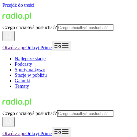
Przejdź do treści
Czego chciałbyś posłuchać?
Otwórz app
Odkryj Prime
Najlepsze stacje
Podcasty
Sporty na żywo
Stacje w pobliżu
Gatunki
Tematy
Czego chciałbyś posłuchać?
Otwórz app
Odkryj Prime