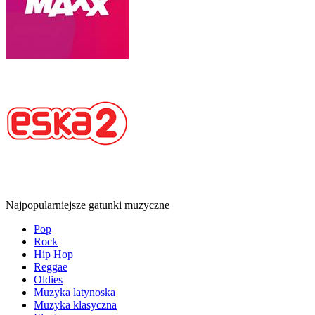
Najpopularniejsze gatunki muzyczne
Pop
Rock
Hip Hop
Reggae
Oldies
Muzyka latynoska
Muzyka klasyczna