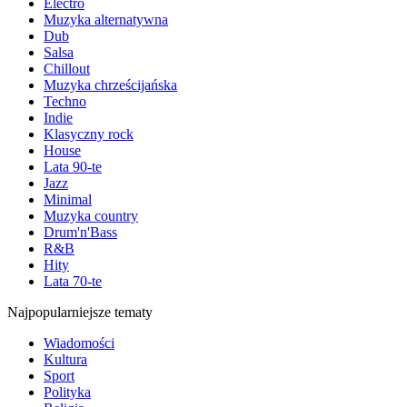
Electro
Muzyka alternatywna
Dub
Salsa
Chillout
Muzyka chrześcijańska
Techno
Indie
Klasyczny rock
House
Lata 90-te
Jazz
Minimal
Muzyka country
Drum'n'Bass
R&B
Hity
Lata 70-te
Najpopularniejsze tematy
Wiadomości
Kultura
Sport
Polityka