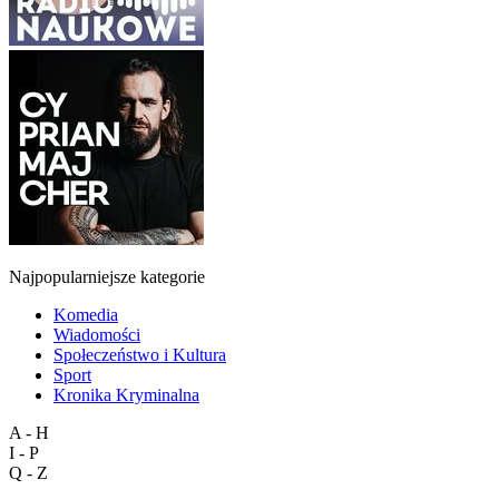
Najpopularniejsze kategorie
Komedia
Wiadomości
Społeczeństwo i Kultura
Sport
Kronika Kryminalna
A - H
I - P
Q - Z