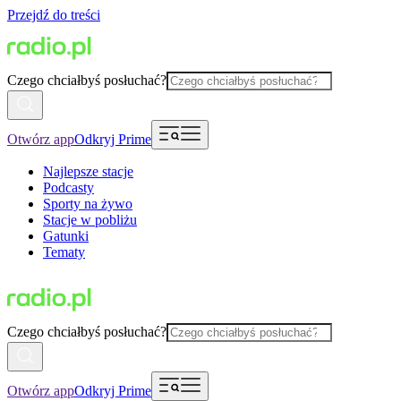
Przejdź do treści
Czego chciałbyś posłuchać?
Otwórz app
Odkryj Prime
Najlepsze stacje
Podcasty
Sporty na żywo
Stacje w pobliżu
Gatunki
Tematy
Czego chciałbyś posłuchać?
Otwórz app
Odkryj Prime