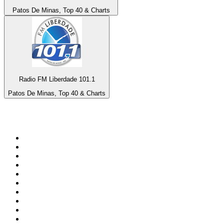
Patos De Minas, Top 40 & Charts
Radio FM Liberdade 101.1
Patos De Minas, Top 40 & Charts
Top 100 na
radio.pl
1
.
RMF FM
2
.
CHILLOUT ANTENNE von ANTENNE BAYERN
3
.
VOX FM
4
.
Trendy Radio
5
.
Radio ZET
6
.
TOK FM
7
.
Radio FEST
8
.
Złote Przeboje
9
.
RMF MAXX
10
.
Eska