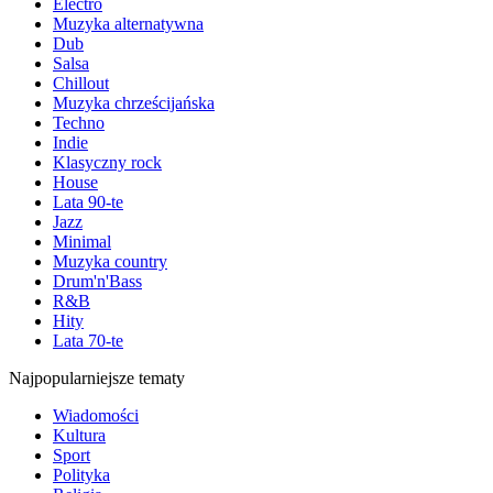
Electro
Muzyka alternatywna
Dub
Salsa
Chillout
Muzyka chrześcijańska
Techno
Indie
Klasyczny rock
House
Lata 90-te
Jazz
Minimal
Muzyka country
Drum'n'Bass
R&B
Hity
Lata 70-te
Najpopularniejsze tematy
Wiadomości
Kultura
Sport
Polityka