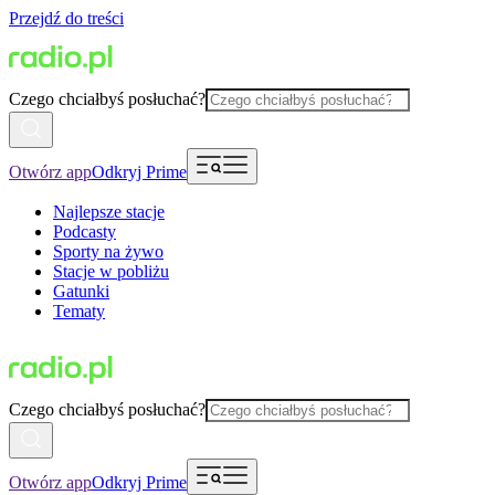
Przejdź do treści
Czego chciałbyś posłuchać?
Otwórz app
Odkryj Prime
Najlepsze stacje
Podcasty
Sporty na żywo
Stacje w pobliżu
Gatunki
Tematy
Czego chciałbyś posłuchać?
Otwórz app
Odkryj Prime