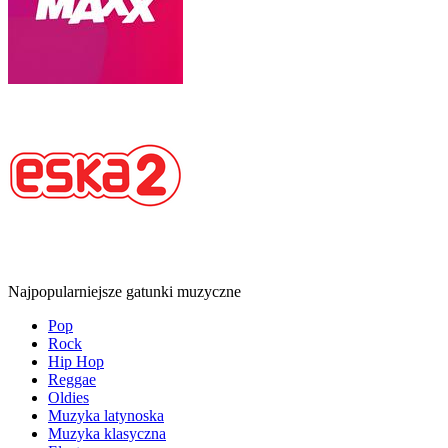
Najpopularniejsze gatunki muzyczne
Pop
Rock
Hip Hop
Reggae
Oldies
Muzyka latynoska
Muzyka klasyczna