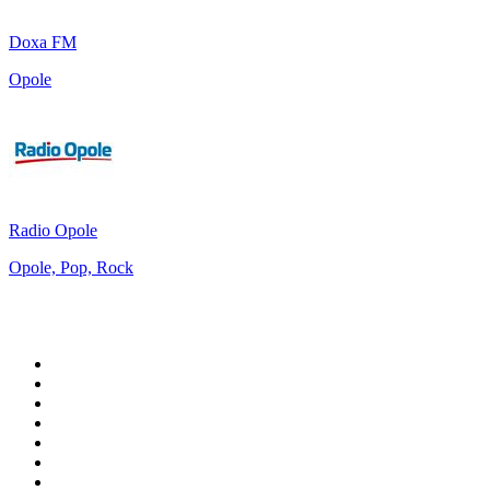
Doxa FM
Opole
Radio Opole
Opole, Pop, Rock
Top 100 na
radio.pl
1
.
RMF FM
2
.
VOX FM
3
.
CHILLOUT ANTENNE von ANTENNE BAYERN
4
.
Trendy Radio
5
.
Radio ZET
6
.
TOK FM
7
.
Radio FEST