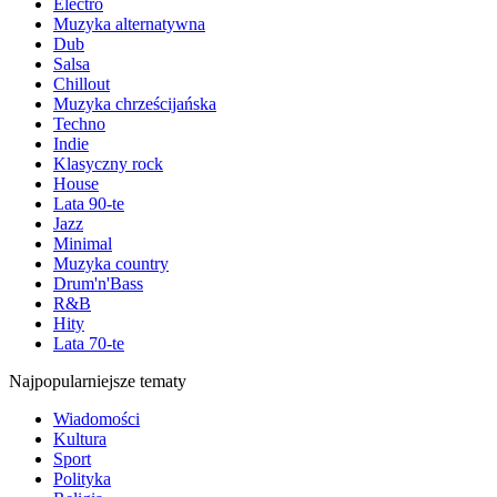
Electro
Muzyka alternatywna
Dub
Salsa
Chillout
Muzyka chrześcijańska
Techno
Indie
Klasyczny rock
House
Lata 90-te
Jazz
Minimal
Muzyka country
Drum'n'Bass
R&B
Hity
Lata 70-te
Najpopularniejsze tematy
Wiadomości
Kultura
Sport
Polityka