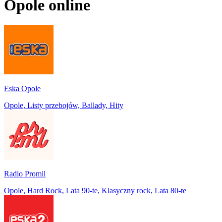
Opole
online
Eska Opole
Opole, Listy przebojów, Ballady, Hity
Radio Promil
Opole, Hard Rock, Lata 90-te, Klasyczny rock, Lata 80-te