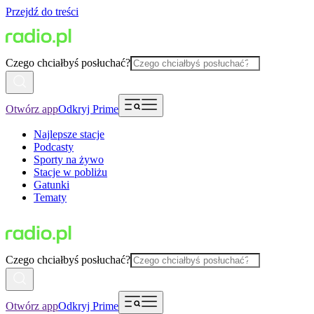
Przejdź do treści
Czego chciałbyś posłuchać?
Otwórz app
Odkryj Prime
Najlepsze stacje
Podcasty
Sporty na żywo
Stacje w pobliżu
Gatunki
Tematy
Czego chciałbyś posłuchać?
Otwórz app
Odkryj Prime