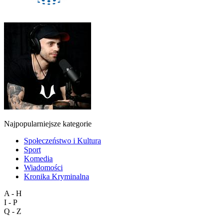
Najpopularniejsze kategorie
Społeczeństwo i Kultura
Sport
Komedia
Wiadomości
Kronika Kryminalna
A - H
I - P
Q - Z