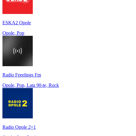
ESKA2 Opole
Opole, Pop
Radio Feeelings Fm
Opole, Pop, Lata 90-te, Rock
Radio Opole 2+1