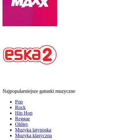
Najpopularniejsze gatunki muzyczne
Pop
Rock
Hip Hop
Reggae
Oldies
Muzyka latynoska
Muzyka klasyczna