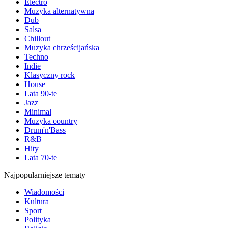
Electro
Muzyka alternatywna
Dub
Salsa
Chillout
Muzyka chrześcijańska
Techno
Indie
Klasyczny rock
House
Lata 90-te
Jazz
Minimal
Muzyka country
Drum'n'Bass
R&B
Hity
Lata 70-te
Najpopularniejsze tematy
Wiadomości
Kultura
Sport
Polityka