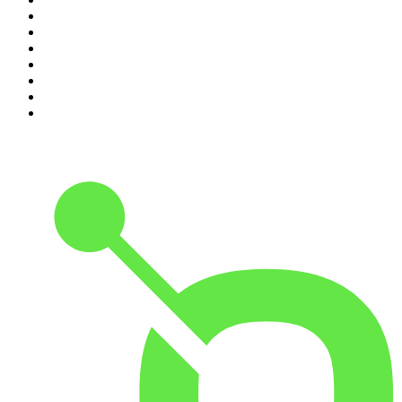
4
.
Futura Podcast
5
.
Cyprian Majcher
6
.
Olga Herring True Crime
7
.
Radio Naukowe
8
.
Przemek Górczyk Podcast
9
.
Podcast Wojenne Historie
10
.
Dwie lewe ręce