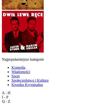
Najpopularniejsze kategorie
Komedia
Wiadomości
Sport
Społeczeństwo i Kultura
Kronika Kryminalna
A - H
I - P
Q - Z