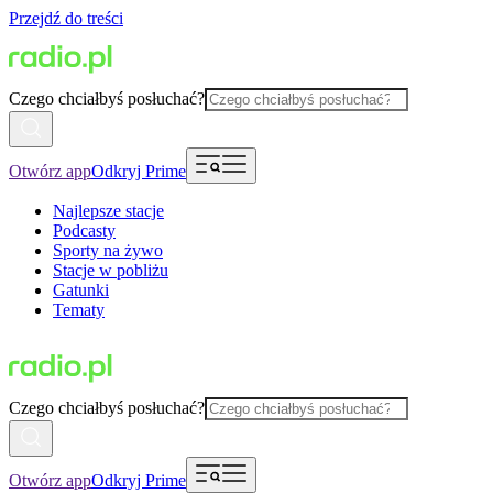
Przejdź do treści
Czego chciałbyś posłuchać?
Otwórz app
Odkryj Prime
Najlepsze stacje
Podcasty
Sporty na żywo
Stacje w pobliżu
Gatunki
Tematy
Czego chciałbyś posłuchać?
Otwórz app
Odkryj Prime