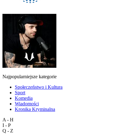
Najpopularniejsze kategorie
Społeczeństwo i Kultura
Sport
Komedia
Wiadomości
Kronika Kryminalna
A - H
I - P
Q - Z