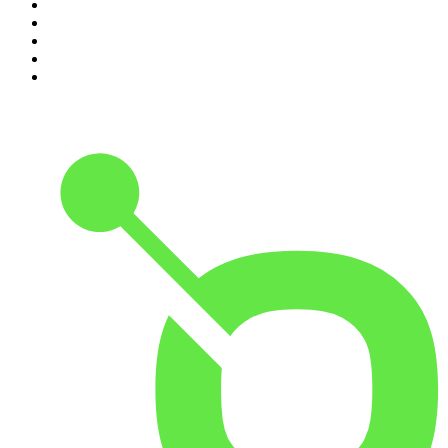
6
.
Podcast Wojenne Historie
7
.
Olga Herring True Crime
8
.
Radio Naukowe
9
.
OSW - Ośrodek Studiów Wschodnich
10
.
Przemek Górczyk Podcast