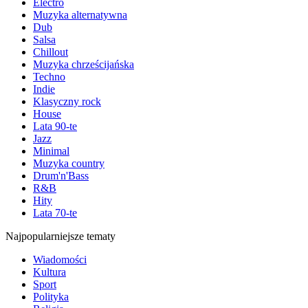
Electro
Muzyka alternatywna
Dub
Salsa
Chillout
Muzyka chrześcijańska
Techno
Indie
Klasyczny rock
House
Lata 90-te
Jazz
Minimal
Muzyka country
Drum'n'Bass
R&B
Hity
Lata 70-te
Najpopularniejsze tematy
Wiadomości
Kultura
Sport
Polityka