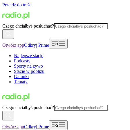
Przejdź do treści
Czego chciałbyś posłuchać?
Otwórz app
Odkryj Prime
Najlepsze stacje
Podcasty
Sporty na żywo
Stacje w pobliżu
Gatunki
Tematy
Czego chciałbyś posłuchać?
Otwórz app
Odkryj Prime