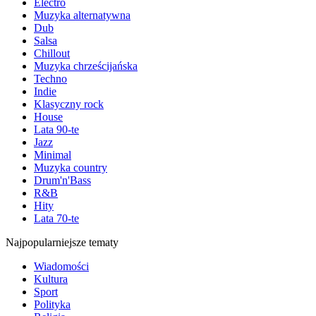
Electro
Muzyka alternatywna
Dub
Salsa
Chillout
Muzyka chrześcijańska
Techno
Indie
Klasyczny rock
House
Lata 90-te
Jazz
Minimal
Muzyka country
Drum'n'Bass
R&B
Hity
Lata 70-te
Najpopularniejsze tematy
Wiadomości
Kultura
Sport
Polityka