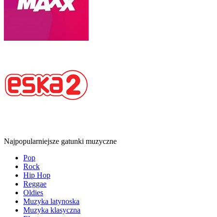
Najpopularniejsze gatunki muzyczne
Pop
Rock
Hip Hop
Reggae
Oldies
Muzyka latynoska
Muzyka klasyczna