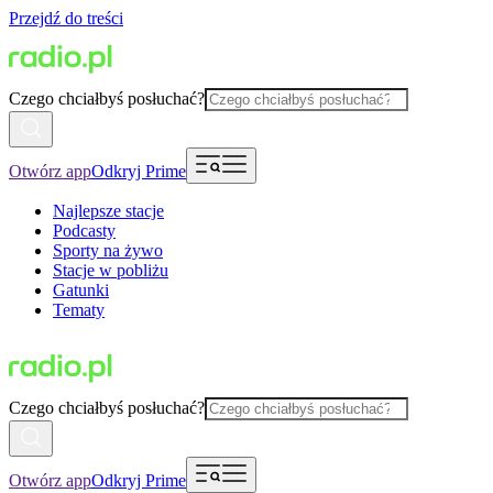
Przejdź do treści
Czego chciałbyś posłuchać?
Otwórz app
Odkryj Prime
Najlepsze stacje
Podcasty
Sporty na żywo
Stacje w pobliżu
Gatunki
Tematy
Czego chciałbyś posłuchać?
Otwórz app
Odkryj Prime