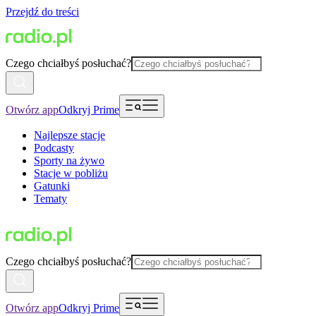
Przejdź do treści
Czego chciałbyś posłuchać?
Otwórz app
Odkryj Prime
Najlepsze stacje
Podcasty
Sporty na żywo
Stacje w pobliżu
Gatunki
Tematy
Czego chciałbyś posłuchać?
Otwórz app
Odkryj Prime