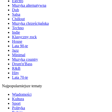
Electro
Muzyka alternatywna
Dub
Salsa
Chillout
Muzyka chrześcijańska
Techno
Indie
Klasyczny rock
House
Lata 90-te
Jazz
Minimal
Muzyka country
Drum'n'Bass
R&B
Hity
Lata 70-te
Najpopularniejsze tematy
Wiadomości
Kultura
Sport
Polityka