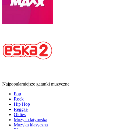
Najpopularniejsze gatunki muzyczne
Pop
Rock
Hip Hop
Reggae
Oldies
Muzyka latynoska
Muzyka klasyczna