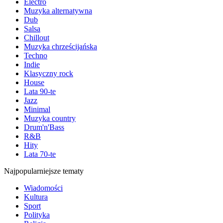
Electro
Muzyka alternatywna
Dub
Salsa
Chillout
Muzyka chrześcijańska
Techno
Indie
Klasyczny rock
House
Lata 90-te
Jazz
Minimal
Muzyka country
Drum'n'Bass
R&B
Hity
Lata 70-te
Najpopularniejsze tematy
Wiadomości
Kultura
Sport
Polityka