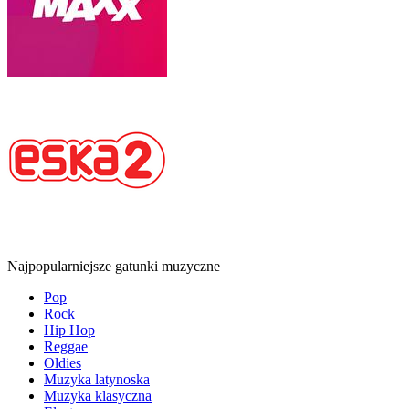
Najpopularniejsze gatunki muzyczne
Pop
Rock
Hip Hop
Reggae
Oldies
Muzyka latynoska
Muzyka klasyczna