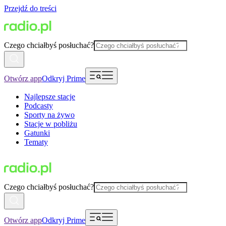
Przejdź do treści
Czego chciałbyś posłuchać?
Otwórz app
Odkryj Prime
Najlepsze stacje
Podcasty
Sporty na żywo
Stacje w pobliżu
Gatunki
Tematy
Czego chciałbyś posłuchać?
Otwórz app
Odkryj Prime