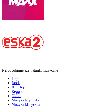
Najpopularniejsze gatunki muzyczne
Pop
Rock
Hip Hop
Reggae
Oldies
Muzyka latynoska
Muzyka klasyczna