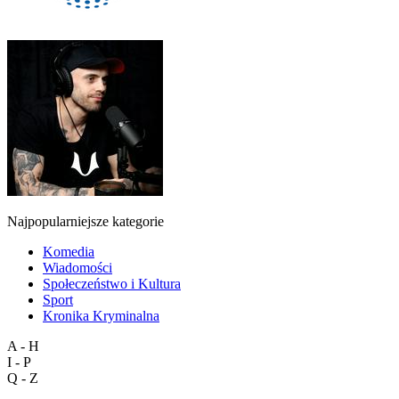
Najpopularniejsze kategorie
Komedia
Wiadomości
Społeczeństwo i Kultura
Sport
Kronika Kryminalna
A - H
I - P
Q - Z