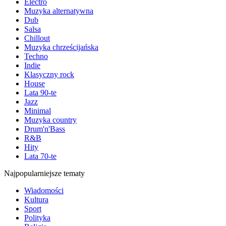
Electro
Muzyka alternatywna
Dub
Salsa
Chillout
Muzyka chrześcijańska
Techno
Indie
Klasyczny rock
House
Lata 90-te
Jazz
Minimal
Muzyka country
Drum'n'Bass
R&B
Hity
Lata 70-te
Najpopularniejsze tematy
Wiadomości
Kultura
Sport
Polityka