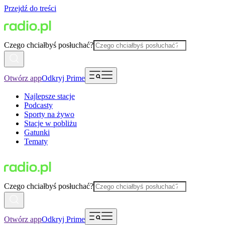
Przejdź do treści
Czego chciałbyś posłuchać?
Otwórz app
Odkryj Prime
Najlepsze stacje
Podcasty
Sporty na żywo
Stacje w pobliżu
Gatunki
Tematy
Czego chciałbyś posłuchać?
Otwórz app
Odkryj Prime