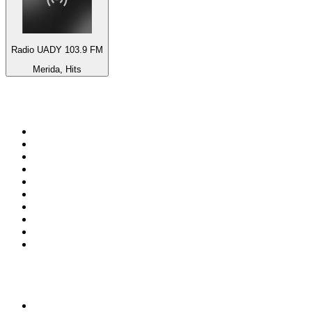
Radio UADY 103.9 FM
Merida, Hits
Top 100 na
radio.pl
1
.
RMF FM
2
.
VOX FM
3
.
Trendy Radio
4
.
CHILLOUT ANTENNE von ANTENNE BAYERN
5
.
Radio ZET
6
.
TOK FM
7
.
Radio FEST
8
.
Złote Przeboje
9
.
RMF MAXX
10
.
Eska
100 najlepszych podcastów w
Polsce
1
.
Piąte: Nie zabijaj