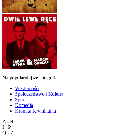
Najpopularniejsze kategorie
Wiadomości
Społeczeństwo i Kultura
Sport
Komedia
Kronika Kryminalna
A - H
I - P
Q - Z