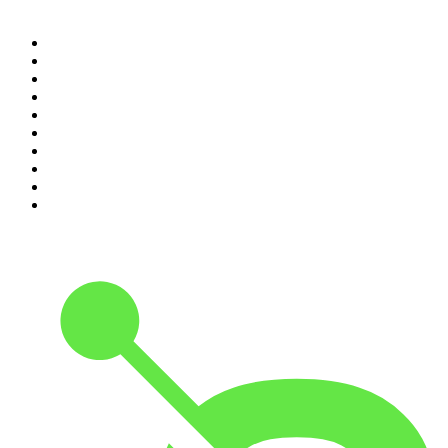
1
.
Piąte: Nie zabijaj
2
.
Kryminatorium
3
.
Raport o stanie świata Dariusza Rosiaka
4
.
Futura Podcast
5
.
Cyprian Majcher
6
.
Olga Herring True Crime
7
.
Radio Naukowe
8
.
Przemek Górczyk Podcast
9
.
Podcast Wojenne Historie
10
.
Dwie lewe ręce