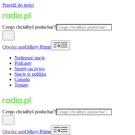
Przejdź do treści
Czego chciałbyś posłuchać?
Otwórz app
Odkryj Prime
Najlepsze stacje
Podcasty
Sporty na żywo
Stacje w pobliżu
Gatunki
Tematy
Czego chciałbyś posłuchać?
Otwórz app
Odkryj Prime