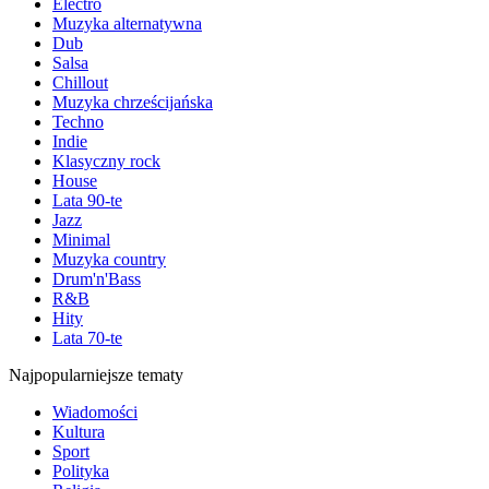
Electro
Muzyka alternatywna
Dub
Salsa
Chillout
Muzyka chrześcijańska
Techno
Indie
Klasyczny rock
House
Lata 90-te
Jazz
Minimal
Muzyka country
Drum'n'Bass
R&B
Hity
Lata 70-te
Najpopularniejsze tematy
Wiadomości
Kultura
Sport
Polityka