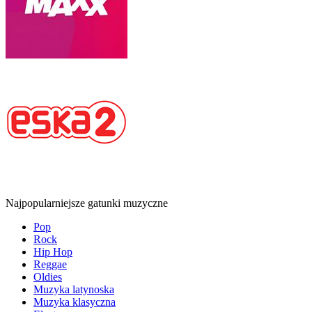
Najpopularniejsze gatunki muzyczne
Pop
Rock
Hip Hop
Reggae
Oldies
Muzyka latynoska
Muzyka klasyczna