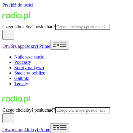
Przejdź do treści
Czego chciałbyś posłuchać?
Otwórz app
Odkryj Prime
Najlepsze stacje
Podcasty
Sporty na żywo
Stacje w pobliżu
Gatunki
Tematy
Czego chciałbyś posłuchać?
Otwórz app
Odkryj Prime