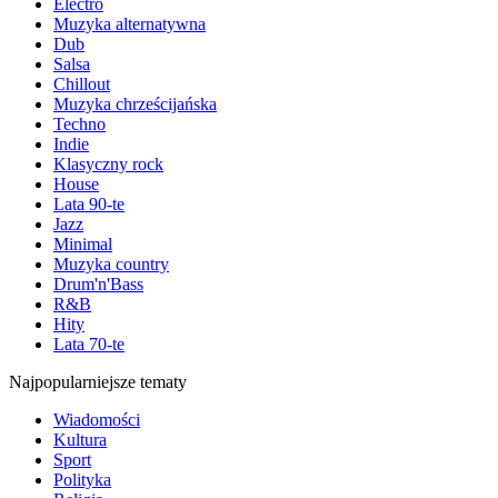
Electro
Muzyka alternatywna
Dub
Salsa
Chillout
Muzyka chrześcijańska
Techno
Indie
Klasyczny rock
House
Lata 90-te
Jazz
Minimal
Muzyka country
Drum'n'Bass
R&B
Hity
Lata 70-te
Najpopularniejsze tematy
Wiadomości
Kultura
Sport
Polityka