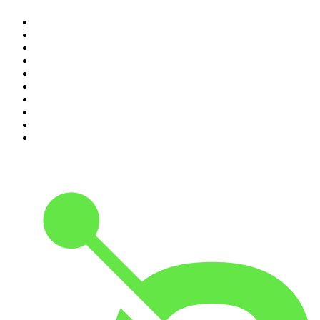
1
.
Piąte: Nie zabijaj
2
.
Kryminatorium
3
.
Raport o stanie świata Dariusza Rosiaka
4
.
Futura Podcast
5
.
Podcast Wojenne Historie
6
.
Przemek Górczyk Podcast
7
.
Olga Herring True Crime
8
.
OSW - Ośrodek Studiów Wschodnich
9
.
Radio Naukowe
10
.
Cyprian Majcher