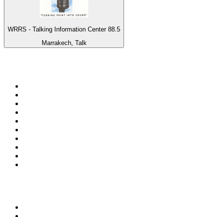
WRRS - Talking Information Center 88.5
Marrakech, Talk
Top 100 na
radio.pl
1
.
RMF FM
2
.
CHILLOUT ANTENNE von ANTENNE BAYERN
3
.
VOX FM
4
.
Trendy Radio
5
.
Radio ZET
6
.
TOK FM
7
.
Radio FEST
8
.
Złote Przeboje
9
.
RMF MAXX
10
.
Eska
100 najlepszych podcastów w
Polsce
1
.
Piąte: Nie zabijaj
2
.
Kryminatorium