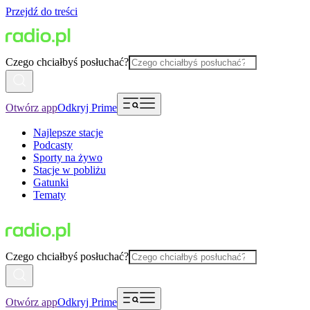
Przejdź do treści
Czego chciałbyś posłuchać?
Otwórz app
Odkryj Prime
Najlepsze stacje
Podcasty
Sporty na żywo
Stacje w pobliżu
Gatunki
Tematy
Czego chciałbyś posłuchać?
Otwórz app
Odkryj Prime