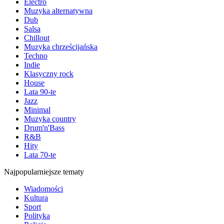
Electro
Muzyka alternatywna
Dub
Salsa
Chillout
Muzyka chrześcijańska
Techno
Indie
Klasyczny rock
House
Lata 90-te
Jazz
Minimal
Muzyka country
Drum'n'Bass
R&B
Hity
Lata 70-te
Najpopularniejsze tematy
Wiadomości
Kultura
Sport
Polityka