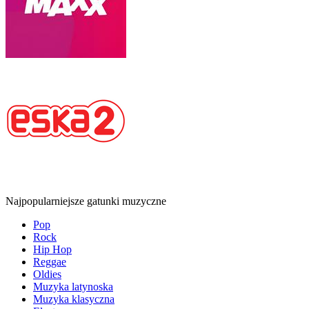
Najpopularniejsze gatunki muzyczne
Pop
Rock
Hip Hop
Reggae
Oldies
Muzyka latynoska
Muzyka klasyczna