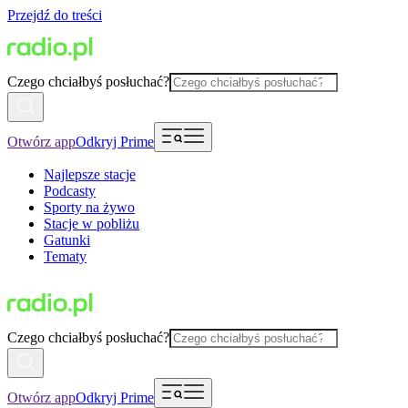
Przejdź do treści
Czego chciałbyś posłuchać?
Otwórz app
Odkryj Prime
Najlepsze stacje
Podcasty
Sporty na żywo
Stacje w pobliżu
Gatunki
Tematy
Czego chciałbyś posłuchać?
Otwórz app
Odkryj Prime