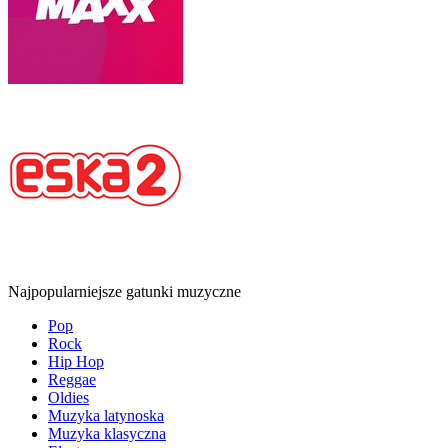
Najpopularniejsze gatunki muzyczne
Pop
Rock
Hip Hop
Reggae
Oldies
Muzyka latynoska
Muzyka klasyczna