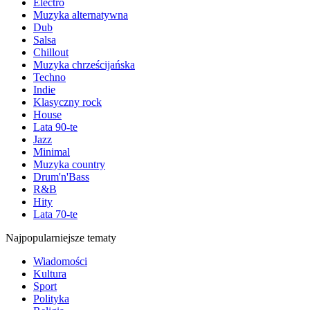
Electro
Muzyka alternatywna
Dub
Salsa
Chillout
Muzyka chrześcijańska
Techno
Indie
Klasyczny rock
House
Lata 90-te
Jazz
Minimal
Muzyka country
Drum'n'Bass
R&B
Hity
Lata 70-te
Najpopularniejsze tematy
Wiadomości
Kultura
Sport
Polityka