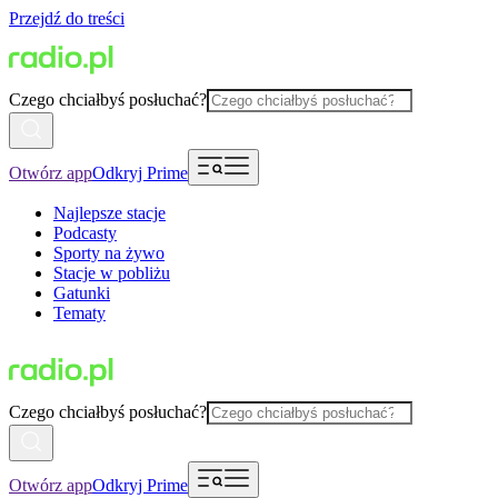
Przejdź do treści
Czego chciałbyś posłuchać?
Otwórz app
Odkryj Prime
Najlepsze stacje
Podcasty
Sporty na żywo
Stacje w pobliżu
Gatunki
Tematy
Czego chciałbyś posłuchać?
Otwórz app
Odkryj Prime