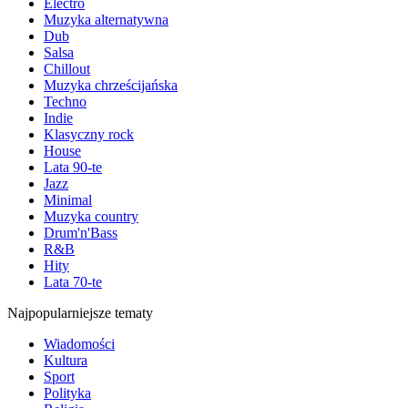
Electro
Muzyka alternatywna
Dub
Salsa
Chillout
Muzyka chrześcijańska
Techno
Indie
Klasyczny rock
House
Lata 90-te
Jazz
Minimal
Muzyka country
Drum'n'Bass
R&B
Hity
Lata 70-te
Najpopularniejsze tematy
Wiadomości
Kultura
Sport
Polityka