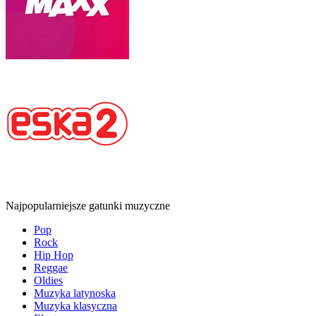
Najpopularniejsze gatunki muzyczne
Pop
Rock
Hip Hop
Reggae
Oldies
Muzyka latynoska
Muzyka klasyczna