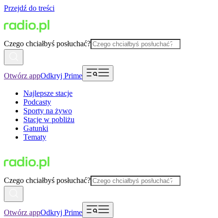
Przejdź do treści
Czego chciałbyś posłuchać?
Otwórz app
Odkryj Prime
Najlepsze stacje
Podcasty
Sporty na żywo
Stacje w pobliżu
Gatunki
Tematy
Czego chciałbyś posłuchać?
Otwórz app
Odkryj Prime