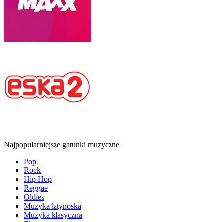
Najpopularniejsze gatunki muzyczne
Pop
Rock
Hip Hop
Reggae
Oldies
Muzyka latynoska
Muzyka klasyczna