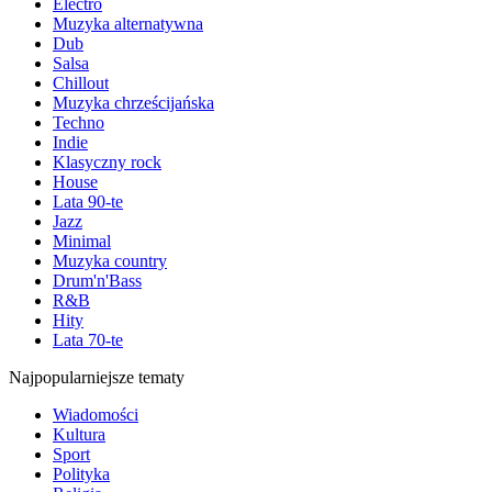
Electro
Muzyka alternatywna
Dub
Salsa
Chillout
Muzyka chrześcijańska
Techno
Indie
Klasyczny rock
House
Lata 90-te
Jazz
Minimal
Muzyka country
Drum'n'Bass
R&B
Hity
Lata 70-te
Najpopularniejsze tematy
Wiadomości
Kultura
Sport
Polityka