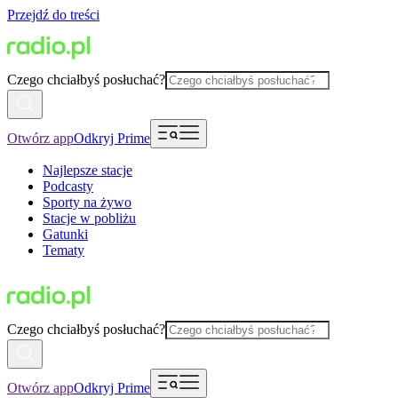
Przejdź do treści
Czego chciałbyś posłuchać?
Otwórz app
Odkryj Prime
Najlepsze stacje
Podcasty
Sporty na żywo
Stacje w pobliżu
Gatunki
Tematy
Czego chciałbyś posłuchać?
Otwórz app
Odkryj Prime