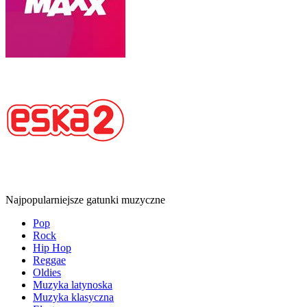
Najpopularniejsze gatunki muzyczne
Pop
Rock
Hip Hop
Reggae
Oldies
Muzyka latynoska
Muzyka klasyczna