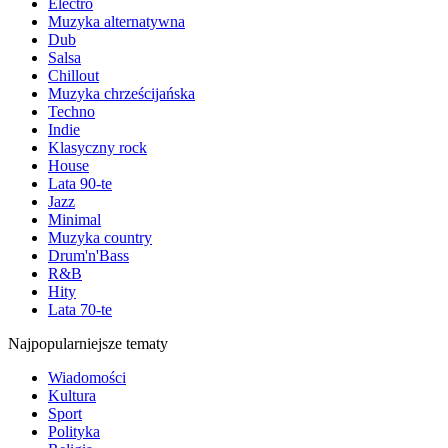
Electro
Muzyka alternatywna
Dub
Salsa
Chillout
Muzyka chrześcijańska
Techno
Indie
Klasyczny rock
House
Lata 90-te
Jazz
Minimal
Muzyka country
Drum'n'Bass
R&B
Hity
Lata 70-te
Najpopularniejsze tematy
Wiadomości
Kultura
Sport
Polityka