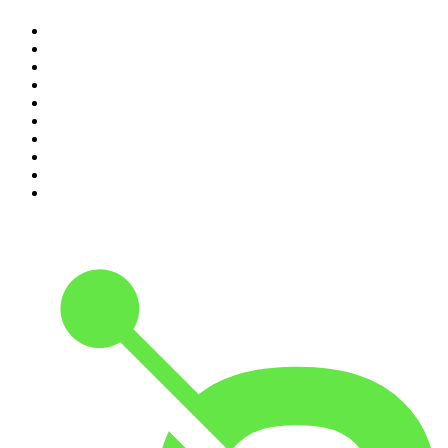
1
.
Piąte: Nie zabijaj
2
.
Kryminatorium
3
.
Raport o stanie świata Dariusza Rosiaka
4
.
Futura Podcast
5
.
Podcast Wojenne Historie
6
.
Przemek Górczyk Podcast
7
.
Olga Herring True Crime
8
.
OSW - Ośrodek Studiów Wschodnich
9
.
Radio Naukowe
10
.
Cyprian Majcher