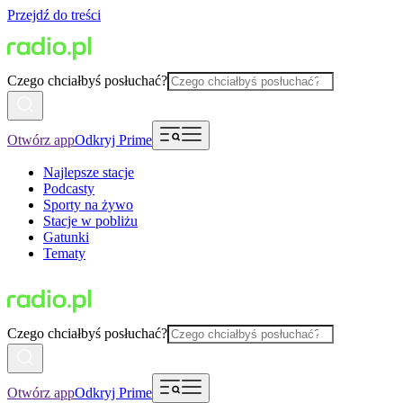
Przejdź do treści
Czego chciałbyś posłuchać?
Otwórz app
Odkryj Prime
Najlepsze stacje
Podcasty
Sporty na żywo
Stacje w pobliżu
Gatunki
Tematy
Czego chciałbyś posłuchać?
Otwórz app
Odkryj Prime