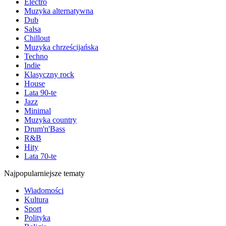
Electro
Muzyka alternatywna
Dub
Salsa
Chillout
Muzyka chrześcijańska
Techno
Indie
Klasyczny rock
House
Lata 90-te
Jazz
Minimal
Muzyka country
Drum'n'Bass
R&B
Hity
Lata 70-te
Najpopularniejsze tematy
Wiadomości
Kultura
Sport
Polityka