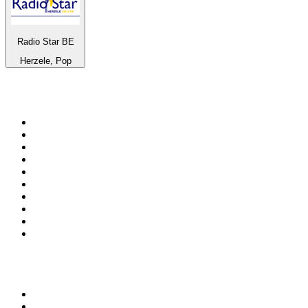
Radio Star BE
Herzele, Pop
Top 100 na
radio.pl
1
.
RMF FM
2
.
CHILLOUT ANTENNE von ANTENNE BAYERN
3
.
VOX FM
4
.
Trendy Radio
5
.
Radio ZET
6
.
TOK FM
7
.
Radio FEST
8
.
Złote Przeboje
9
.
RMF MAXX
10
.
Eska
100 najlepszych podcastów w
Polsce
1
.
Piąte: Nie zabijaj
2
.
Kryminatorium