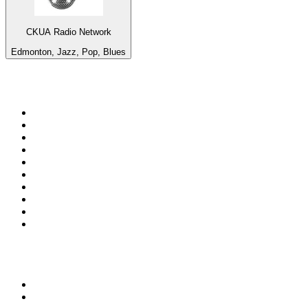
CKUA Radio Network
Edmonton, Jazz, Pop, Blues
Top 100 na
radio.pl
1
.
RMF FM
2
.
CHILLOUT ANTENNE von ANTENNE BAYERN
3
.
VOX FM
4
.
Trendy Radio
5
.
Radio ZET
6
.
TOK FM
7
.
Radio FEST
8
.
Złote Przeboje
9
.
RMF MAXX
10
.
Eska
100 najlepszych podcastów w
Polsce
1
.
Piąte: Nie zabijaj
2
.
Kryminatorium