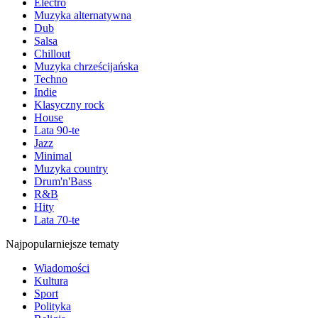
Electro
Muzyka alternatywna
Dub
Salsa
Chillout
Muzyka chrześcijańska
Techno
Indie
Klasyczny rock
House
Lata 90-te
Jazz
Minimal
Muzyka country
Drum'n'Bass
R&B
Hity
Lata 70-te
Najpopularniejsze tematy
Wiadomości
Kultura
Sport
Polityka