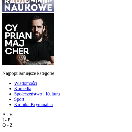
Najpopularniejsze kategorie
Wiadomości
Komedia
Społeczeństwo i Kultura
Sport
Kronika Kryminalna
A - H
I - P
Q - Z