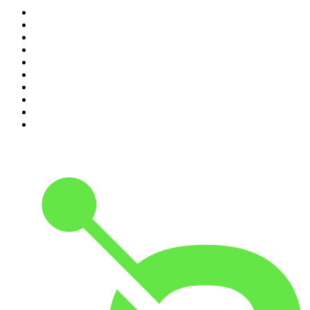
1
.
Piąte: Nie zabijaj
2
.
Kryminatorium
3
.
Raport o stanie świata Dariusza Rosiaka
4
.
Futura Podcast
5
.
Podcast Wojenne Historie
6
.
Przemek Górczyk Podcast
7
.
Olga Herring True Crime
8
.
OSW - Ośrodek Studiów Wschodnich
9
.
Radio Naukowe
10
.
Cyprian Majcher