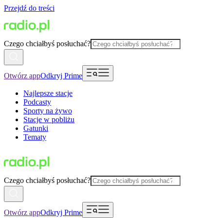
Przejdź do treści
Czego chciałbyś posłuchać?
Otwórz app
Odkryj Prime
Najlepsze stacje
Podcasty
Sporty na żywo
Stacje w pobliżu
Gatunki
Tematy
Czego chciałbyś posłuchać?
Otwórz app
Odkryj Prime