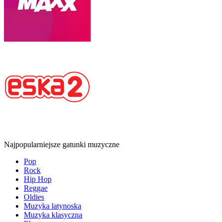
Najpopularniejsze gatunki muzyczne
Pop
Rock
Hip Hop
Reggae
Oldies
Muzyka latynoska
Muzyka klasyczna