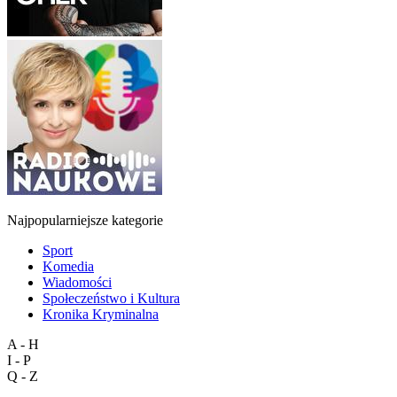
Najpopularniejsze kategorie
Sport
Komedia
Wiadomości
Społeczeństwo i Kultura
Kronika Kryminalna
A - H
I - P
Q - Z