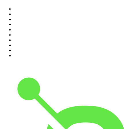
1
.
Raport o stanie świata Dariusza Rosiaka
2
.
Piąte: Nie zabijaj
3
.
Kryminatorium
4
.
Olga Herring True Crime
5
.
Futura Podcast
6
.
Przemek Górczyk Podcast
7
.
Podcast Wojenne Historie
8
.
Podcast Historyczny
9
.
Cyprian Majcher
10
.
Radio Naukowe