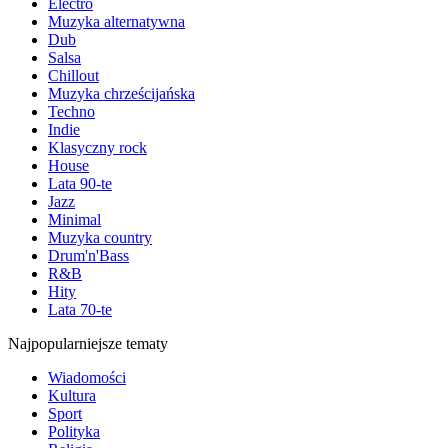
Electro
Muzyka alternatywna
Dub
Salsa
Chillout
Muzyka chrześcijańska
Techno
Indie
Klasyczny rock
House
Lata 90-te
Jazz
Minimal
Muzyka country
Drum'n'Bass
R&B
Hity
Lata 70-te
Najpopularniejsze tematy
Wiadomości
Kultura
Sport
Polityka