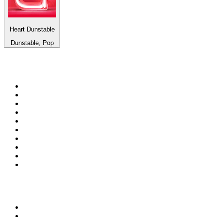
Heart Dunstable
Dunstable, Pop
Top 100 na
radio.pl
1
.
RMF FM
2
.
CHILLOUT ANTENNE von ANTENNE BAYERN
3
.
VOX FM
4
.
Radio ZET
5
.
TOK FM
6
.
Trendy Radio
7
.
Radio FEST
8
.
Złote Przeboje
9
.
RMF MAXX
10
.
Eska
100 najlepszych podcastów w
Polsce
1
.
Raport o stanie świata Dariusza Rosiaka
2
.
Piąte: Nie zabijaj