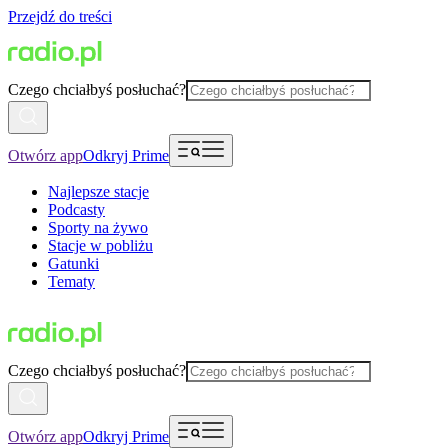
Przejdź do treści
Czego chciałbyś posłuchać?
Otwórz app
Odkryj Prime
Najlepsze stacje
Podcasty
Sporty na żywo
Stacje w pobliżu
Gatunki
Tematy
Czego chciałbyś posłuchać?
Otwórz app
Odkryj Prime