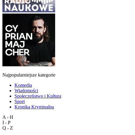
Najpopularniejsze kategorie
Komedia
Wiadomości
Społeczeństwo i Kultura
Sport
Kronika Kryminalna
A - H
I - P
Q - Z