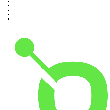
6
.
Przemek Górczyk Podcast
7
.
Olga Herring True Crime
8
.
OSW - Ośrodek Studiów Wschodnich
9
.
Radio Naukowe
10
.
Cyprian Majcher