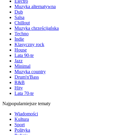
Electro
Muzyka alternatywna
Dub
Salsa
Chillout
Muzyka chrześcijańska
Techno
Indie
Klasyczny rock
House
Lata 90-te
Jazz
Minimal
Muzyka country
Drum'n'Bass
R&B
Hity
Lata 70-te
Najpopularniejsze tematy
Wiadomości
Kultura
Sport
Polityka