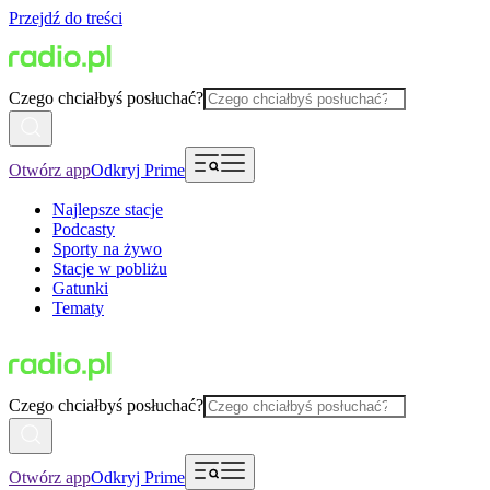
Przejdź do treści
Czego chciałbyś posłuchać?
Otwórz app
Odkryj Prime
Najlepsze stacje
Podcasty
Sporty na żywo
Stacje w pobliżu
Gatunki
Tematy
Czego chciałbyś posłuchać?
Otwórz app
Odkryj Prime