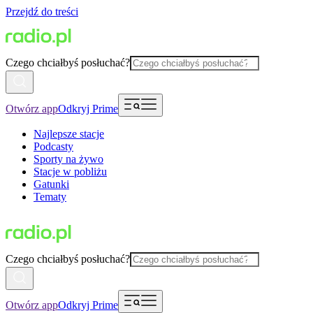
Przejdź do treści
Czego chciałbyś posłuchać?
Otwórz app
Odkryj Prime
Najlepsze stacje
Podcasty
Sporty na żywo
Stacje w pobliżu
Gatunki
Tematy
Czego chciałbyś posłuchać?
Otwórz app
Odkryj Prime