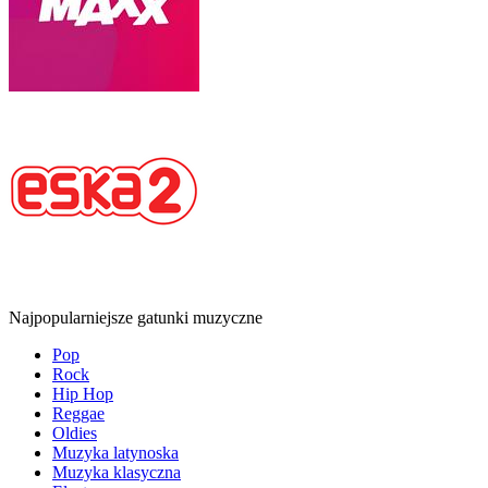
Najpopularniejsze gatunki muzyczne
Pop
Rock
Hip Hop
Reggae
Oldies
Muzyka latynoska
Muzyka klasyczna