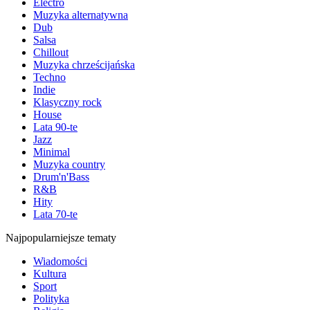
Electro
Muzyka alternatywna
Dub
Salsa
Chillout
Muzyka chrześcijańska
Techno
Indie
Klasyczny rock
House
Lata 90-te
Jazz
Minimal
Muzyka country
Drum'n'Bass
R&B
Hity
Lata 70-te
Najpopularniejsze tematy
Wiadomości
Kultura
Sport
Polityka