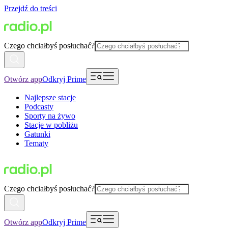
Przejdź do treści
Czego chciałbyś posłuchać?
Otwórz app
Odkryj Prime
Najlepsze stacje
Podcasty
Sporty na żywo
Stacje w pobliżu
Gatunki
Tematy
Czego chciałbyś posłuchać?
Otwórz app
Odkryj Prime