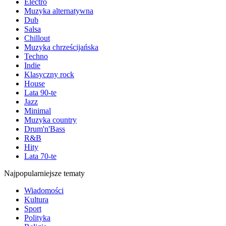
Electro
Muzyka alternatywna
Dub
Salsa
Chillout
Muzyka chrześcijańska
Techno
Indie
Klasyczny rock
House
Lata 90-te
Jazz
Minimal
Muzyka country
Drum'n'Bass
R&B
Hity
Lata 70-te
Najpopularniejsze tematy
Wiadomości
Kultura
Sport
Polityka