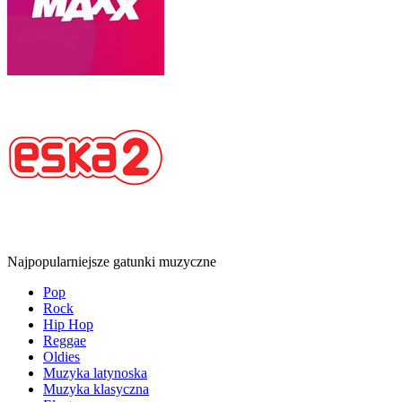
Najpopularniejsze gatunki muzyczne
Pop
Rock
Hip Hop
Reggae
Oldies
Muzyka latynoska
Muzyka klasyczna