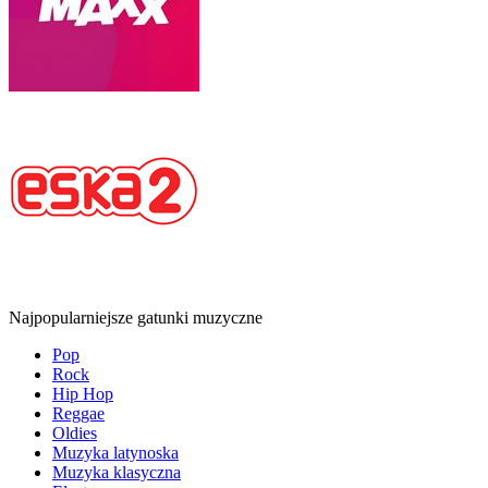
Najpopularniejsze gatunki muzyczne
Pop
Rock
Hip Hop
Reggae
Oldies
Muzyka latynoska
Muzyka klasyczna