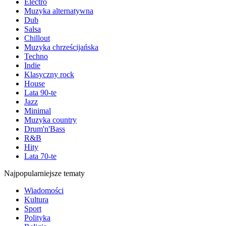
Electro
Muzyka alternatywna
Dub
Salsa
Chillout
Muzyka chrześcijańska
Techno
Indie
Klasyczny rock
House
Lata 90-te
Jazz
Minimal
Muzyka country
Drum'n'Bass
R&B
Hity
Lata 70-te
Najpopularniejsze tematy
Wiadomości
Kultura
Sport
Polityka