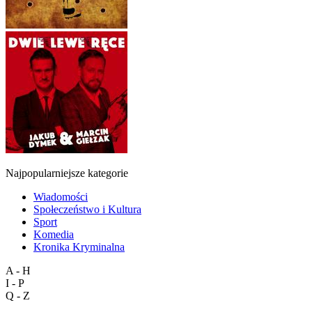
Najpopularniejsze kategorie
Wiadomości
Społeczeństwo i Kultura
Sport
Komedia
Kronika Kryminalna
A - H
I - P
Q - Z