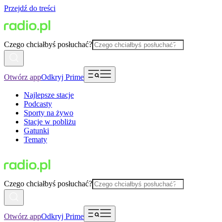
Przejdź do treści
Czego chciałbyś posłuchać?
Otwórz app
Odkryj Prime
Najlepsze stacje
Podcasty
Sporty na żywo
Stacje w pobliżu
Gatunki
Tematy
Czego chciałbyś posłuchać?
Otwórz app
Odkryj Prime